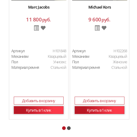
Marc Jacobs
Michael Kors
11 800
9 600
руб.
руб.
Артикул
H101848
Артикул
H102268
Ар
Механизм
Кварцевый
Механизм
Кварцевый
Ма
Пол
Унисекс
Пол
Женские
Материал ремня
Стальной
Материал ремня
Стальной
Добавить в корзину
Добавить в корзину
Купить в 1 клик
Купить в 1 клик