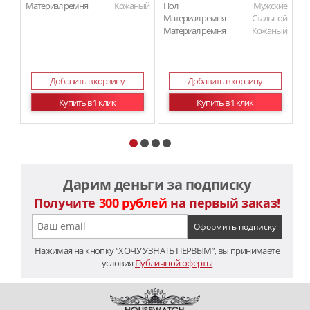
Материал ремня
Кожаный
Пол
Мужские
П
Материал ремня
Стальной
Ма
Материал ремня
Кожаный
Ма
Добавить в корзину
Добавить в корзину
Купить в 1 клик
Купить в 1 клик
Дарим деньги за подписку
Получите
300 рублей
на первый заказ!
Нажимая на кнопку “ХОЧУ УЗНАТЬ ПЕРВЫМ”, вы принимаете
условия
Публичной оферты