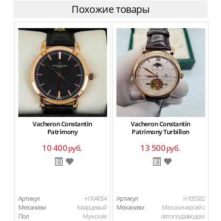
Похожие товары
Vacheron Constantin
Vacheron Constantin
Patrimony
Patrimony Turbillon
10 400
13 500
руб.
руб.
Артикул
H104054
Артикул
H105582
Ар
Механизм
Кварцевый
Механизм
Механический с
М
Пол
Мужские
автоподзаводом