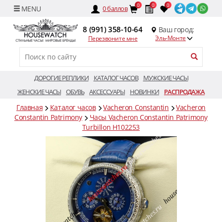
0
0
0
0
баллов
8 (991) 358-10-64
Ваш город:
Эль-Монте
Перезвоните мне
ДОРОГИЕ РЕПЛИКИ
КАТАЛОГ ЧАСОВ
МУЖСКИЕ ЧАСЫ
ЖЕНСКИЕ ЧАСЫ
ОБУВЬ
АКСЕССУАРЫ
НОВИНКИ
РАСПРОДАЖА
Главная
Каталог часов
Vacheron Constantin
Vacheron
Constantin Patrimony
Часы Vacheron Constantin Patrimony
Turbillon H102253