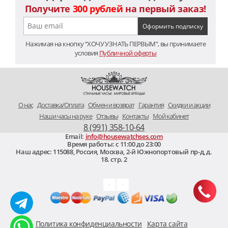
Получите
300 рублей
на первый заказ!
Нажимая на кнопку “ХОЧУ УЗНАТЬ ПЕРВЫМ”, вы принимаете
условия
Публичной оферты
O нас
Доставка/Оплата
Обмен и возврат
Гарантия
Скидки и акции
Наши часы на руке
Отзывы
Контакты
Мой кабинет
8 (991) 358-10-64
Email:
info@housewatchses.com
Время работы: c 11:00 до 23:00
Наш адрес:
115088
,
Россия, Москва
,
2-й Южнопортовый пр-д, д.
18. стр. 2
Политика конфиденциальности
Карта сайта