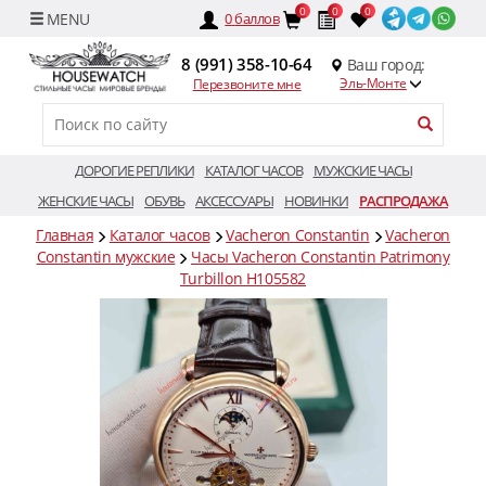
0
0
0
0
баллов
8 (991) 358-10-64
Ваш город:
Эль-Монте
Перезвоните мне
ДОРОГИЕ РЕПЛИКИ
КАТАЛОГ ЧАСОВ
МУЖСКИЕ ЧАСЫ
ЖЕНСКИЕ ЧАСЫ
ОБУВЬ
АКСЕССУАРЫ
НОВИНКИ
РАСПРОДАЖА
Главная
Каталог часов
Vacheron Constantin
Vacheron
Constantin мужские
Часы Vacheron Constantin Patrimony
Turbillon H105582