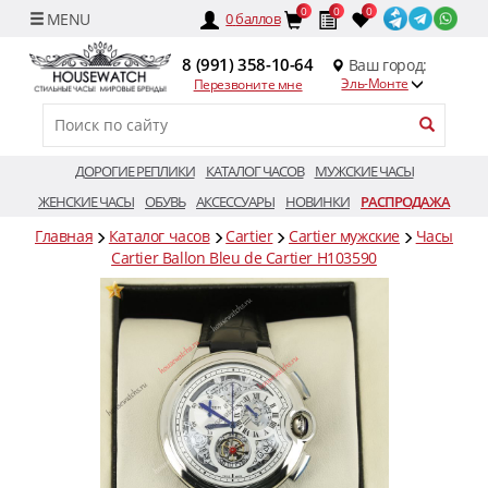
0
0
0
0
баллов
8 (991) 358-10-64
Ваш город:
Эль-Монте
Перезвоните мне
ДОРОГИЕ РЕПЛИКИ
КАТАЛОГ ЧАСОВ
МУЖСКИЕ ЧАСЫ
ЖЕНСКИЕ ЧАСЫ
ОБУВЬ
АКСЕССУАРЫ
НОВИНКИ
РАСПРОДАЖА
Главная
Каталог часов
Cartier
Cartier мужские
Часы
Cartier Ballon Bleu de Cartier H103590