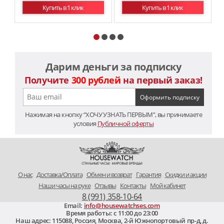
Купить в 1 клик
Купить в 1 клик
Дарим деньги за подписку
Получите
300 рублей
на первый заказ!
Нажимая на кнопку “ХОЧУ УЗНАТЬ ПЕРВЫМ”, вы принимаете
условия
Публичной оферты
O нас
Доставка/Оплата
Обмен и возврат
Гарантия
Скидки и акции
Наши часы на руке
Отзывы
Контакты
Мой кабинет
8 (991) 358-10-64
Email:
info@housewatchses.com
Время работы: c 11:00 до 23:00
Наш адрес:
115088
,
Россия, Москва
,
2-й Южнопортовый пр-д, д.