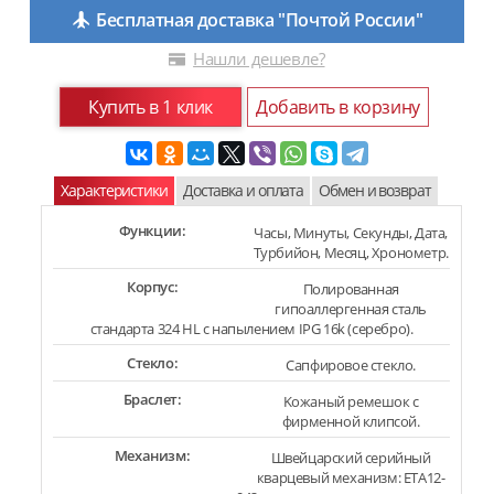
Бесплатная доставка "Почтой России"
Нашли дешевле?
Купить в 1 клик
Добавить в корзину
Характеристики
Доставка и оплата
Обмен и возврат
Функции:
Часы, Минуты, Секунды, Дата,
Турбийон, Месяц, Хронометр.
Корпус:
Полированная
гипоаллергенная сталь
стандарта 324 HL с напылением IPG 16k (серебро).
Стекло:
Сапфировое стекло.
Браслет:
Kожаный ремешок с
фирменной клипсой.
Механизм:
Швейцарский серийный
кварцевый механизм: ETA12-