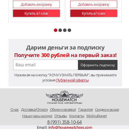
Добавить в корзину
Добавить в корзину
Купить в 1 клик
Купить в 1 клик
Дарим деньги за подписку
Получите
300 рублей
на первый заказ!
Нажимая на кнопку “ХОЧУ УЗНАТЬ ПЕРВЫМ”, вы принимаете
условия
Публичной оферты
O нас
Доставка/Оплата
Обмен и возврат
Гарантия
Скидки и акции
Наши часы на руке
Отзывы
Контакты
Мой кабинет
8 (991) 358-10-64
Email:
info@housewatchses.com