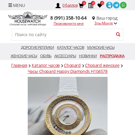
0
0
0
0
баллов
8 (991) 358-10-64
Ваш город:
Эль-Монте
Перезвоните мне
ДОРОГИЕ РЕПЛИКИ
КАТАЛОГ ЧАСОВ
МУЖСКИЕ ЧАСЫ
ЖЕНСКИЕ ЧАСЫ
ОБУВЬ
АКСЕССУАРЫ
НОВИНКИ
РАСПРОДАЖА
Главная
Каталог часов
Chopard
Chopard женские
Часы Chopard Happy Diamonds H104578