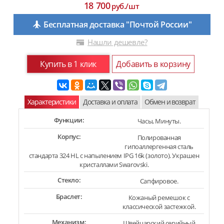
18 700
руб./шт
Бесплатная доставка "Почтой России"
Нашли дешевле?
Купить в 1 клик
Добавить в корзину
Характеристики
Доставка и оплата
Обмен и возврат
Функции:
Часы, Минуты.
Корпус:
Полированная
гипоаллергенная сталь
стандарта 324 HL с напылением IPG 16k (золото). Украшен
кристаллами Swarovski.
Стекло:
Сапфировое.
Браслет:
Кожаный ремешок с
классической застежкой.
Механизм:
Швейцарский серийный