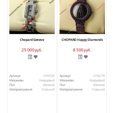
Chopard Geneve
CHOPARD Happy Diamonds
25 000
8 500
руб.
руб.
Артикул
H101537
Артикул
H102776
Ар
Механизм
Кварцевый
Механизм
Кварцевый
М
Пол
Женские
Пол
Женские
П
Материал ремня
Стальной
Материал ремня
Стальной
Ма