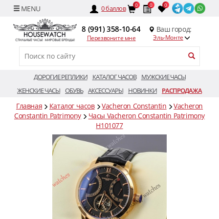
0
0
0
0
баллов
8 (991) 358-10-64
Ваш город:
Эль-Монте
Перезвоните мне
ДОРОГИЕ РЕПЛИКИ
КАТАЛОГ ЧАСОВ
МУЖСКИЕ ЧАСЫ
ЖЕНСКИЕ ЧАСЫ
ОБУВЬ
АКСЕССУАРЫ
НОВИНКИ
РАСПРОДАЖА
Главная
Каталог часов
Vacheron Constantin
Vacheron
Constantin Patrimony
Часы Vacheron Constantin Patrimony
H101077