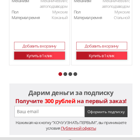
Механизм
Механический с
Механизм
Механический с
М
автоподзаводом
автоподзаводом
Пол
Мужские
Пол
Мужские
П
Материал ремня
Кожаный
Материал ремня
Стальной
Ма
Добавить в корзину
Добавить в корзину
Купить в 1 клик
Купить в 1 клик
Дарим деньги за подписку
Получите
300 рублей
на первый заказ!
Нажимая на кнопку “ХОЧУ УЗНАТЬ ПЕРВЫМ”, вы принимаете
условия
Публичной оферты