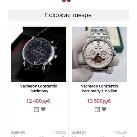
Похожие товары
Vacheron Constantin
Vacheron Constantin
Patrimony
Patrimony Turbillon
12 400
13 500
руб.
руб.
Артикул
H100193
Артикул
H105594
Ар