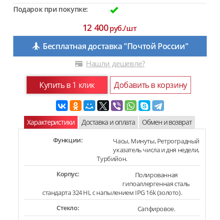
Подарок при покупке:
12 400
руб./шт
Бесплатная доставка "Почтой России"
Нашли дешевле?
Купить в 1 клик
Добавить в корзину
Характеристики
Доставка и оплата
Обмен и возврат
Функции:
Часы, Минуты, Ретроградный
указатель числа и дня недели,
Турбийон.
Корпус:
Полированная
гипоаллергенная сталь
стандарта 324 HL с напылением IPG 16k (золото).
Стекло:
Сапфировое.