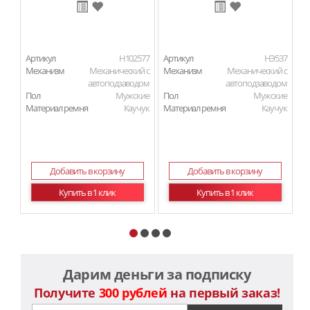
Артикул
H102577
Артикул
HЭ537
Ар
Механизм
Механический с
Механизм
Механический с
М
автоподзаводом
автоподзаводом
Пол
Мужские
Пол
Мужские
П
Материал ремня
Каучук
Материал ремня
Каучук
Ма
Добавить в корзину
Добавить в корзину
Купить в 1 клик
Купить в 1 клик
Дарим деньги за подписку
Получите
300 рублей
на первый заказ!