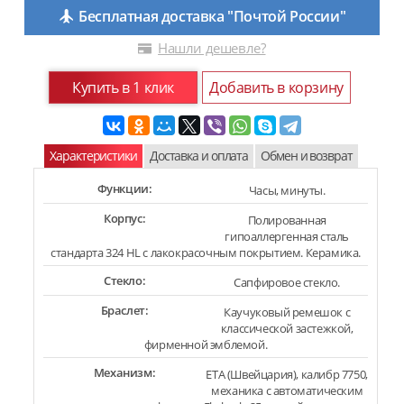
Бесплатная доставка "Почтой России"
Нашли дешевле?
Купить в 1 клик
Добавить в корзину
Характеристики
Доставка и оплата
Обмен и возврат
Функции:
Часы, минуты.
Корпус:
Полированная
гипоаллергенная сталь
стандарта 324 HL с лакокрасочным покрытием. Керамика.
Стекло:
Сапфировое стекло.
Браслет:
Каучуковый ремешок с
классической застежкой,
фирменной эмблемой.
Механизм:
ETA (Швейцария), калибр 7750,
механика с автоматическим