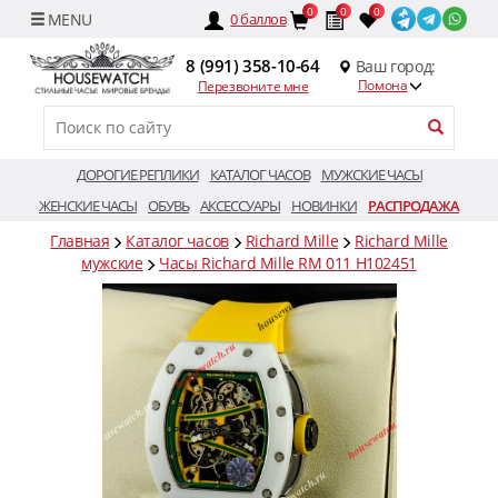
0
0
0
0
баллов
8 (991) 358-10-64
Ваш город:
Помона
Перезвоните мне
ДОРОГИЕ РЕПЛИКИ
КАТАЛОГ ЧАСОВ
МУЖСКИЕ ЧАСЫ
ЖЕНСКИЕ ЧАСЫ
ОБУВЬ
АКСЕССУАРЫ
НОВИНКИ
РАСПРОДАЖА
Главная
Каталог часов
Richard Mille
Richard Mille
мужские
Часы Richard Mille RM 011 H102451