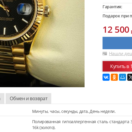
Гарантия:
Подарок при п
12 500
Нашли деш
Купить в 
а
Обмен и возврат
Минуты, часы, секунды, дата, День недели.
Полированная гипоаллергенная сталь стандарта 
16k (золото).