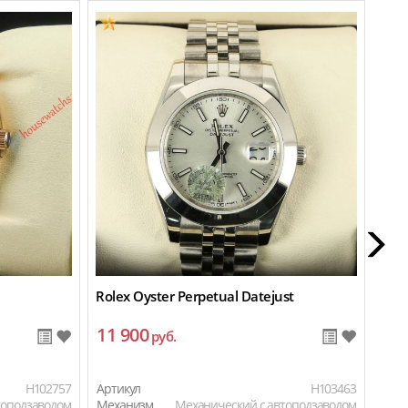
Rolex Oyster Perpetual Datejust
Role
11 900
18
руб.
H102757
Артикул
H103463
Арти
топодзаводом
Механизм
Механический с автоподзаводом
Мех