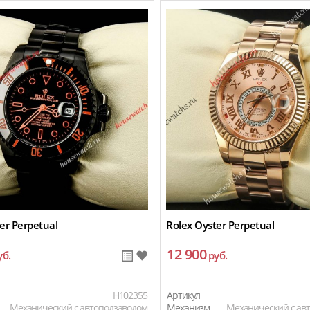
er Perpetual
Rolex Oyster Perpetual
12 900
уб.
руб.
H102355
Артикул
Механический с автоподзаводом
Механизм
Механический с ав