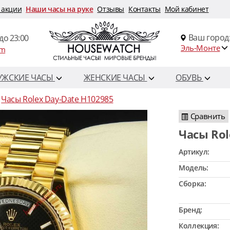
 акции
Наши часы на руке
Отзывы
Контакты
Мой кабинет
Ваш город
до 23:00
Эль-Монте
om
УЖСКИЕ ЧАСЫ
ЖЕНСКИЕ ЧАСЫ
ОБУВЬ
Часы Rolex Day-Date H102985
Сравнить
Часы Ro
Артикул:
Модель:
Сборка:
Бренд:
Коллекция: