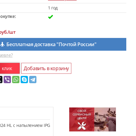
1 год
окупке:
руб./шт
Бесплатная доставка "Почтой России"
евле?
1 клик
Добавить в корзину
324 HL с напылением IPG