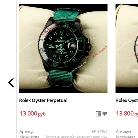
Rolex Oyster Perpetual
Rolex Oyst
13 000
13 800
руб.
р
Артикул
H102354
Артикул
Механизм
Механический с автоподзаводом
Механизм