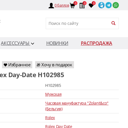
0
0
0
0
баллов
:
АКСЕССУАРЫ
НОВИНКИ
РАСПРОДАЖА
Избранное
Хочу в подарок
🎁
lex Day-Date H102985
H102985
Мужская
Часовая мануфактура "Zolant&co"
(Бельгия)
Rolex
Rolex Day Date