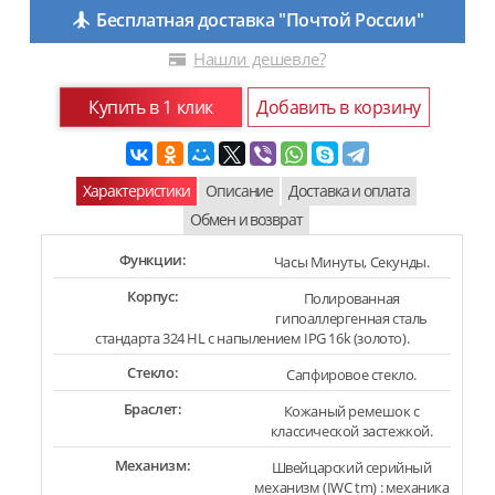
Бесплатная доставка "Почтой России"
Нашли дешевле?
Купить в 1 клик
Добавить в корзину
Характеристики
Описание
Доставка и оплата
Обмен и возврат
Функции:
Часы Минуты, Секунды.
Корпус:
Полированная
гипоаллергенная сталь
стандарта 324 HL с напылением IPG 16k (золото).
Стекло:
Сапфировое стекло.
Браслет:
Кожаный ремешок с
классической застежкой.
Механизм:
Швейцарский серийный
механизм (IWC tm) : механика