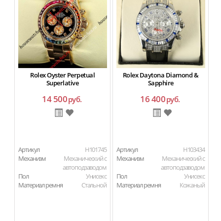
Rolex Oyster Perpetual
Rolex Daytona Diamond &
Superlative
Sapphire
14 500
16 400
руб.
руб.
Артикул
H101745
Артикул
H103434
Ар
Механизм
Механический с
Механизм
Механический с
М
автоподзаводом
автоподзаводом
Пол
Унисекс
Пол
Унисекс
П
Материал ремня
Стальной
Материал ремня
Кожаный
Ма