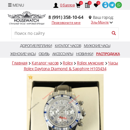
0
0
0
0
баллов
8 (991) 358-10-64
Ваш город:
Эль-Монте
Перезвоните мне
ДОРОГИЕ РЕПЛИКИ
КАТАЛОГ ЧАСОВ
МУЖСКИЕ ЧАСЫ
ЖЕНСКИЕ ЧАСЫ
ОБУВЬ
АКСЕССУАРЫ
НОВИНКИ
РАСПРОДАЖА
Главная
Каталог часов
Rolex
Rolex мужские
Часы
Rolex Daytona Diamond & Sapphire H103434