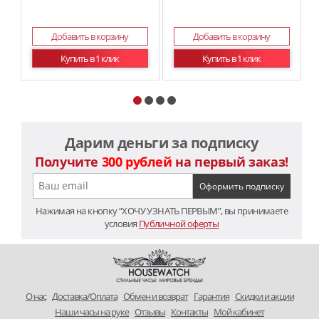
Добавить в корзину
Добавить в корзину
Купить в 1 клик
Купить в 1 клик
Дарим деньги за подписку
Получите
300 рублей
на первый заказ!
Нажимая на кнопку “ХОЧУ УЗНАТЬ ПЕРВЫМ”, вы принимаете
условия
Публичной оферты
O нас
Доставка/Оплата
Обмен и возврат
Гарантия
Скидки и акции
Наши часы на руке
Отзывы
Контакты
Мой кабинет