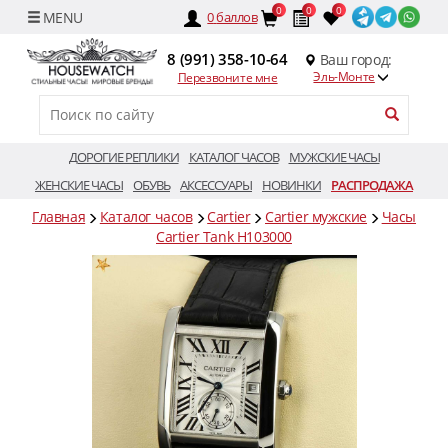
0
0
0
0
баллов
8 (991) 358-10-64
Ваш город:
Эль-Монте
Перезвоните мне
ДОРОГИЕ РЕПЛИКИ
КАТАЛОГ ЧАСОВ
МУЖСКИЕ ЧАСЫ
ЖЕНСКИЕ ЧАСЫ
ОБУВЬ
АКСЕССУАРЫ
НОВИНКИ
РАСПРОДАЖА
Главная
Каталог часов
Cartier
Cartier мужские
Часы
Cartier Tank H103000