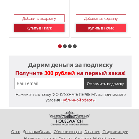
Добавить в корзину
Добавить в корзину
Купить в 1 клик
Купить в 1 клик
Дарим деньги за подписку
Получите
300 рублей
на первый заказ!
Нажимая на кнопку “ХОЧУ УЗНАТЬ ПЕРВЫМ”, вы принимаете
условия
Публичной оферты
O нас
Доставка/Оплата
Обмен и возврат
Гарантия
Скидки и акции
Наши часы на руке
Отзывы
Контакты
Мой кабинет