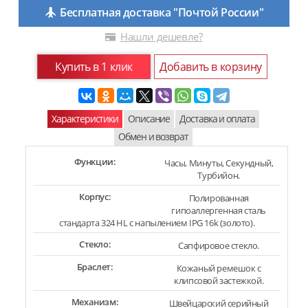
Бесплатная доставка "Почтой России"
Нашли дешевле?
Купить в 1 клик
Добавить в корзину
Характеристики
Описание
Доставка и оплата
Обмен и возврат
Функции:
Часы, Минуты, Секундный,
Турбийон.
Корпус:
Полированная
гипоаллергенная сталь
стандарта 324 HL с напылением IPG 16k (золото).
Стекло:
Сапфировое стекло.
Браслет:
Кожаный ремешок с
клипсовой застежкой.
Механизм:
Швейцарский серийный