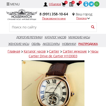
0
0
0
0
баллов
8 (991) 358-10-64
Ваш город:
Помона
Перезвоните мне
ДОРОГИЕ РЕПЛИКИ
КАТАЛОГ ЧАСОВ
МУЖСКИЕ ЧАСЫ
ЖЕНСКИЕ ЧАСЫ
ОБУВЬ
АКСЕССУАРЫ
НОВИНКИ
РАСПРОДАЖА
Главная
Каталог часов
Cartier
Cartier мужские
Часы
Cartier Drive de Cartier H103003