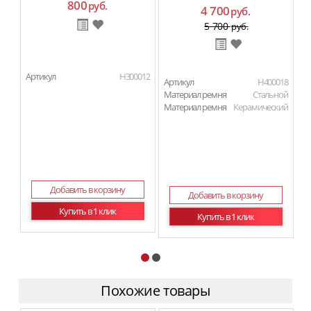
800
руб.
4 700
руб.
5 700
руб.
Артикул
H300012
Ар
Артикул
H400018
Материал ремня
Стальной
Материал ремня
Керамический
Добавить в корзину
Добавить в корзину
Купить в 1 клик
Купить в 1 клик
Похожие товары