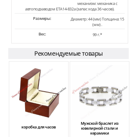
механизм: механика с
автоподзаводом ETA14-832a (запас хода 36 часов).
Размеры:
Диаметр: 44 (мм) Толщина: 15
(мм) .
Вес:
99 г.*
Рекомендуемые товары
Мужской браслет из
коробка для часов
ф
ювелирной стали и
керамики