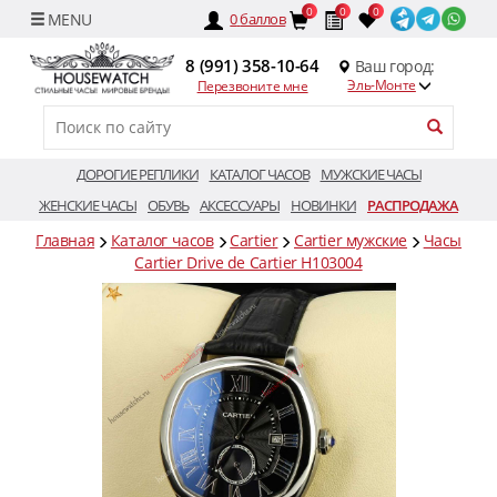
0
0
0
0
баллов
8 (991) 358-10-64
Ваш город:
Эль-Монте
Перезвоните мне
ДОРОГИЕ РЕПЛИКИ
КАТАЛОГ ЧАСОВ
МУЖСКИЕ ЧАСЫ
ЖЕНСКИЕ ЧАСЫ
ОБУВЬ
АКСЕССУАРЫ
НОВИНКИ
РАСПРОДАЖА
Главная
Каталог часов
Cartier
Cartier мужские
Часы
Cartier Drive de Cartier H103004