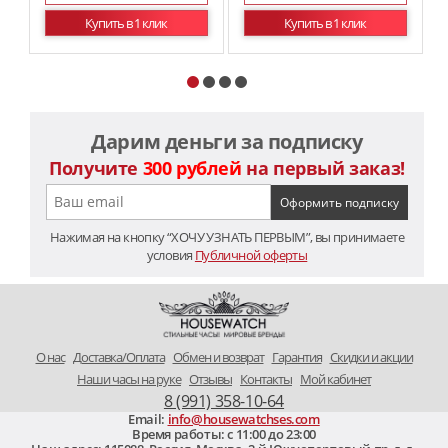
Купить в 1 клик
Купить в 1 клик
Дарим деньги за подписку
Получите
300 рублей
на первый заказ!
Нажимая на кнопку “ХОЧУ УЗНАТЬ ПЕРВЫМ”, вы принимаете
условия
Публичной оферты
O нас
Доставка/Оплата
Обмен и возврат
Гарантия
Скидки и акции
Наши часы на руке
Отзывы
Контакты
Мой кабинет
8 (991) 358-10-64
Email:
info@housewatchses.com
Время работы: c 11:00 до 23:00