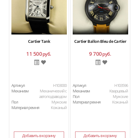
Cartier Tank
Cartier Ballon Bleu de Cartier
11 500
9 700
руб.
руб.
Артикул
H103000
Артикул
H103596
Ар
Механизм
Механический с
Механизм
Кварцевый
М
автоподзаводом
Пол
Мужские
Пол
Мужские
Материал ремня
Кожаный
П
Материал ремня
Кожаный
Ма
Добавить в корзину
Добавить в корзину