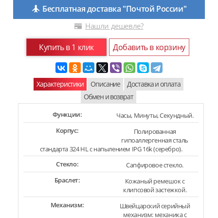
Бесплатная доставка "Почтой России"
Нашли дешевле?
Купить в 1 клик
Добавить в корзину
Характеристики
Описание
Доставка и оплата
Обмен и возврат
Функции:
Часы, Минуты, Секундный.
Корпус:
Полированная
гипоаллергенная сталь
стандарта 324 HL с напылением IPG 16k (серебро).
Стекло:
Сапфировое стекло.
Браслет:
Кожаный ремешок с
клипсовой застежкой.
Механизм:
Швейцарский серийный
механизм: механика с