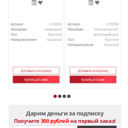
Артикул
H102093
Артикул
H103598
Ар
Механизм
Кварцевый
Механизм
Механический с
М
Пол
Мужские
автоподзаводом
П
Материал ремня
Кожаный
Пол
Мужские
Ма
Материал ремня
Кожаный
Добавить в корзину
Добавить в корзину
Купить в 1 клик
Купить в 1 клик
Дарим деньги за подписку
Получите
300 рублей
на первый заказ!