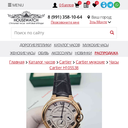
0
0
0
0
баллов
8 (991) 358-10-64
Ваш город:
Эль-Монте
Перезвоните мне
ДОРОГИЕ РЕПЛИКИ
КАТАЛОГ ЧАСОВ
МУЖСКИЕ ЧАСЫ
ЖЕНСКИЕ ЧАСЫ
ОБУВЬ
АКСЕССУАРЫ
НОВИНКИ
РАСПРОДАЖА
Главная
Каталог часов
Cartier
Cartier мужские
Часы
Cartier H105538