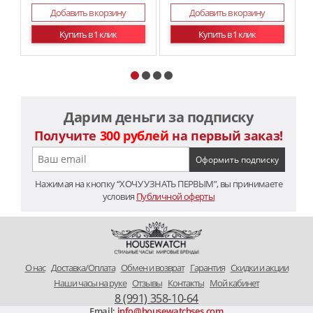
Добавить в корзину
Добавить в корзину
Купить в 1 клик
Купить в 1 клик
Дарим деньги за подписку
Получите
300 рублей
на первый заказ!
Нажимая на кнопку “ХОЧУ УЗНАТЬ ПЕРВЫМ”, вы принимаете
условия
Публичной оферты
O нас
Доставка/Оплата
Обмен и возврат
Гарантия
Скидки и акции
Наши часы на руке
Отзывы
Контакты
Мой кабинет
8 (991) 358-10-64
Email:
info@housewatchses.com