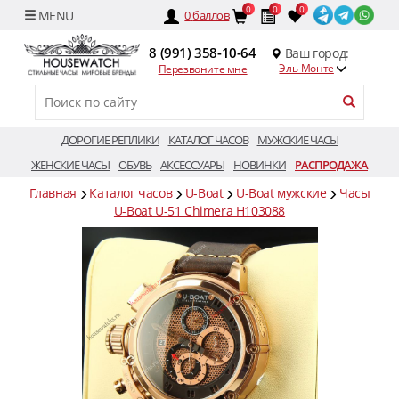
0
0
0
0
баллов
8 (991) 358-10-64
Ваш город:
Эль-Монте
Перезвоните мне
ДОРОГИЕ РЕПЛИКИ
КАТАЛОГ ЧАСОВ
МУЖСКИЕ ЧАСЫ
ЖЕНСКИЕ ЧАСЫ
ОБУВЬ
АКСЕССУАРЫ
НОВИНКИ
РАСПРОДАЖА
Главная
Каталог часов
U-Boat
U-Boat мужские
Часы
U-Boat U-51 Chimera H103088