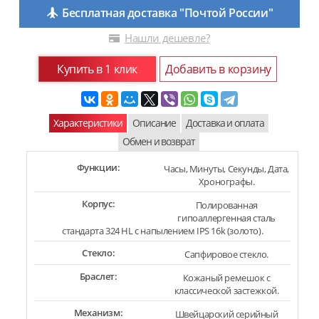
Бесплатная доставка "Почтой России"
Нашли дешевле?
Купить в 1 клик
Добавить в корзину
Характеристики
Описание
Доставка и оплата
Обмен и возврат
Функции:
Часы, Минуты, Секунды, Дата,
Хронографы.
Корпус:
Полированная
гипоаллергенная сталь
стандарта 324 HL с напылением IPS 16k (золото).
Стекло:
Сапфировое стекло.
Браслет:
Кожаный ремешок с
классической застежкой.
Механизм:
Швейцарский серийный