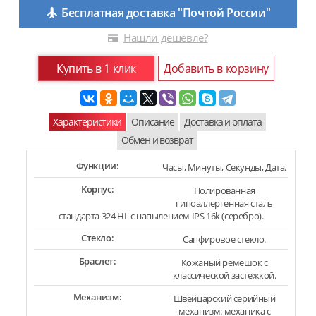
Бесплатная доставка "Почтой России"
Нашли дешевле?
Купить в 1 клик
Добавить в корзину
Характеристики
Описание
Доставка и оплата
Обмен и возврат
Функции:
Часы, Минуты, Секунды, Дата.
Корпус:
Полированная
гипоаллергенная сталь
стандарта 324 HL с напылением IPS 16k (серебро).
Стекло:
Сапфировое стекло.
Браслет:
Кожаный ремешок с
классической застежкой.
Механизм:
Швейцарский серийный
механизм: механика с