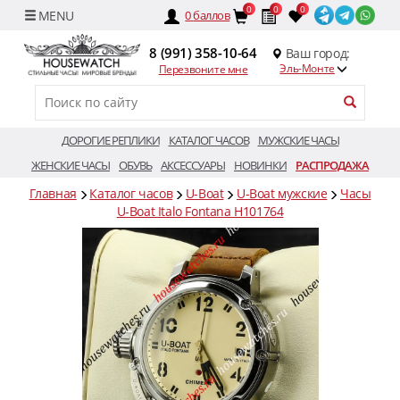
0
0
0
0
баллов
8 (991) 358-10-64
Ваш город:
Эль-Монте
Перезвоните мне
ДОРОГИЕ РЕПЛИКИ
КАТАЛОГ ЧАСОВ
МУЖСКИЕ ЧАСЫ
ЖЕНСКИЕ ЧАСЫ
ОБУВЬ
АКСЕССУАРЫ
НОВИНКИ
РАСПРОДАЖА
Главная
Каталог часов
U-Boat
U-Boat мужские
Часы
U-Boat Italo Fontana H101764