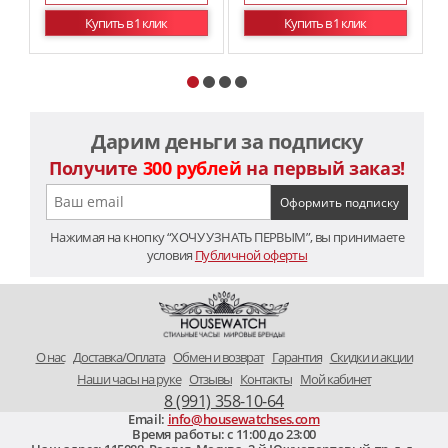
Купить в 1 клик
Купить в 1 клик
Дарим деньги за подписку
Получите
300 рублей
на первый заказ!
Нажимая на кнопку “ХОЧУ УЗНАТЬ ПЕРВЫМ”, вы принимаете
условия
Публичной оферты
O нас
Доставка/Оплата
Обмен и возврат
Гарантия
Скидки и акции
Наши часы на руке
Отзывы
Контакты
Мой кабинет
8 (991) 358-10-64
Email:
info@housewatchses.com
Время работы: c 11:00 до 23:00