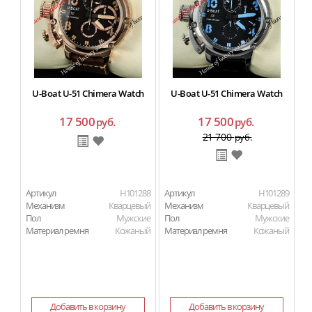
U-Boat U-51 Chimera Watch
U-Boat U-51 Chimera Watch
17 500
17 500
руб.
руб.
21 700
руб.
Артикул
H101288
Артикул
H101289
Ар
Механизм
Кварцевый
Механизм
Кварцевый
М
Пол
Мужские
Пол
Мужские
П
Материал ремня
Кожаный
Материал ремня
Кожаный
Ма
Добавить в корзину
Добавить в корзину