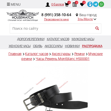
0
0
0
0
баллов
8 (991) 358-10-64
Ваш город:
Эль-Монте
Перезвоните мне
ДОРОГИЕ РЕПЛИКИ
КАТАЛОГ ЧАСОВ
МУЖСКИЕ ЧАСЫ
ЖЕНСКИЕ ЧАСЫ
ОБУВЬ
АКСЕССУАРЫ
НОВИНКИ
РАСПРОДАЖА
Главная
Каталог часов
Аксессуары
Ремни
Мужские
ремни
Часы Ремень Montblanc H500001