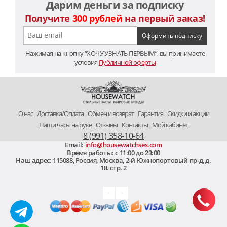
Дарим деньги за подписку
Получите
300 рублей
на первый заказ!
Нажимая на кнопку “ХОЧУ УЗНАТЬ ПЕРВЫМ”, вы принимаете
условия
Публичной оферты
O нас
Доставка/Оплата
Обмен и возврат
Гарантия
Скидки и акции
Наши часы на руке
Отзывы
Контакты
Мой кабинет
8 (991) 358-10-64
Email:
info@housewatchses.com
Время работы: c 11:00 до 23:00
Наш адрес:
115088
,
Россия, Москва
,
2-й Южнопортовый пр-д, д.
18. стр. 2