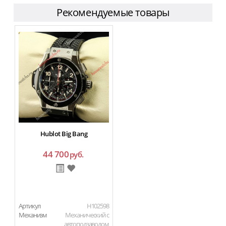
Рекомендуемые товары
Hublot Big Bang
44 700
руб.
Артикул
H102598
Механизм
Механический с
автоподзаводом