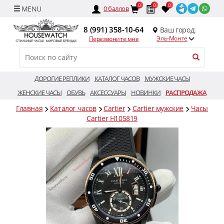
0
0
0
0
баллов
8 (991) 358-10-64
Ваш город:
Эль-Монте
Перезвоните мне
ДОРОГИЕ РЕПЛИКИ
КАТАЛОГ ЧАСОВ
МУЖСКИЕ ЧАСЫ
ЖЕНСКИЕ ЧАСЫ
ОБУВЬ
АКСЕССУАРЫ
НОВИНКИ
РАСПРОДАЖА
Главная
Каталог часов
Cartier
Cartier мужские
Часы
Cartier H105819