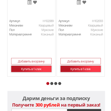
Артикул
H102089
Артикул
H102093
Ар
Механизм
Кварцевый
Механизм
Кварцевый
М
Пол
Мужские
Пол
Мужские
П
Материал ремня
Кожаный
Материал ремня
Кожаный
Ма
Добавить в корзину
Добавить в корзину
Купить в 1 клик
Купить в 1 клик
Дарим деньги за подписку
Получите
300 рублей
на первый заказ!