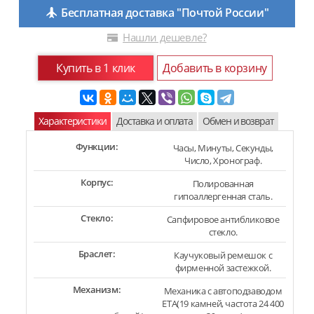
Бесплатная доставка "Почтой России"
Нашли дешевле?
Купить в 1 клик
Добавить в корзину
Характеристики
Доставка и оплата
Обмен и возврат
Функции:
Часы, Минуты, Секунды,
Число, Хронограф.
Корпус:
Полированная
гипоаллергенная сталь.
Стекло:
Сапфировое антибликовое
стекло.
Браслет:
Каучуковый ремешок с
фирменной застежкой.
Механизм:
Механика с автоподзаводом
ETA(19 камней, частота 24 400