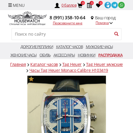
0
0
0
0
баллов
8 (991) 358-10-64
Ваш город:
Помона
Перезвоните мне
ДОРОГИЕ РЕПЛИКИ
КАТАЛОГ ЧАСОВ
МУЖСКИЕ ЧАСЫ
ЖЕНСКИЕ ЧАСЫ
ОБУВЬ
АКСЕССУАРЫ
НОВИНКИ
РАСПРОДАЖА
Главная
Каталог часов
Tag Heuer
Tag Heuer мужские
Часы Tag Heuer Monaco Calibre H103419