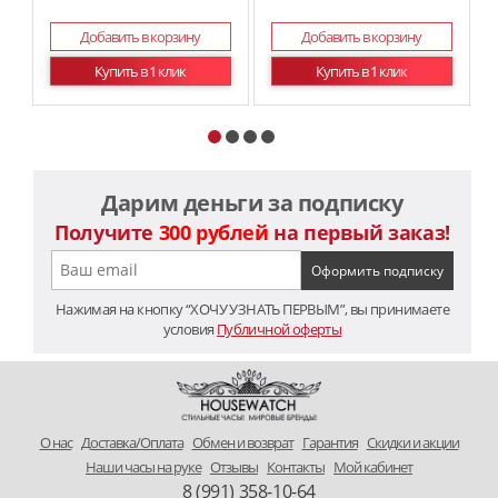
Добавить в корзину
Добавить в корзину
Купить в 1 клик
Купить в 1 клик
Дарим деньги за подписку
Получите
300 рублей
на первый заказ!
Нажимая на кнопку “ХОЧУ УЗНАТЬ ПЕРВЫМ”, вы принимаете
условия
Публичной оферты
O нас
Доставка/Оплата
Обмен и возврат
Гарантия
Скидки и акции
Наши часы на руке
Отзывы
Контакты
Мой кабинет
8 (991) 358-10-64