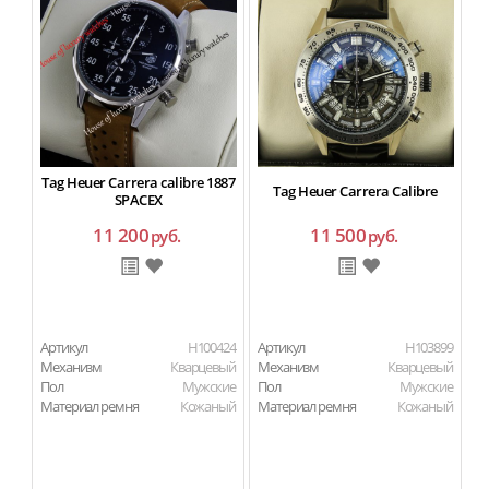
Tag Heuer Carrera calibre 1887
Tag Heuer Carrera Calibre
T
SPACEX
11 200
11 500
руб.
руб.
Артикул
H100424
Артикул
H103899
Ар
Механизм
Кварцевый
Механизм
Кварцевый
М
Пол
Мужские
Пол
Мужские
Материал ремня
Кожаный
Материал ремня
Кожаный
П
Ма