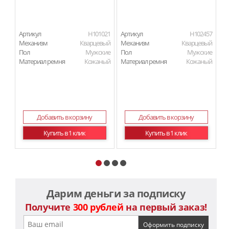
Артикул
H101021
Артикул
H102457
Ар
Механизм
Кварцевый
Механизм
Кварцевый
М
Пол
Мужские
Пол
Мужские
П
Материал ремня
Кожаный
Материал ремня
Кожаный
Ма
Добавить в корзину
Добавить в корзину
Купить в 1 клик
Купить в 1 клик
Дарим деньги за подписку
Получите
300 рублей
на первый заказ!