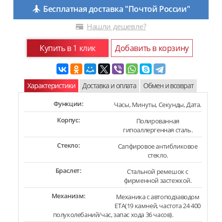
Бесплатная доставка "Почтой России"
Нашли дешевле?
Купить в 1 клик
Добавить в корзину
Характеристики
Доставка и оплата
Обмен и возврат
Функции:
Часы, Минуты, Секунды, Дата.
Корпус:
Полированная
гипоаллергенная сталь.
Стекло:
Сапфировое антибликовое
стекло.
Браслет:
Стальной ремешок с
фирменной застежкой.
Механизм:
Механика с автоподзаводом
ETA(19 камней, частота 24 400
полуколебаний/час, запас хода 36 часов).