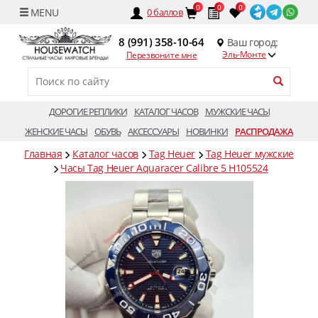
0
0
0
0
баллов
8 (991) 358-10-64
Ваш город:
Эль-Монте
Перезвоните мне
ДОРОГИЕ РЕПЛИКИ
КАТАЛОГ ЧАСОВ
МУЖСКИЕ ЧАСЫ
ЖЕНСКИЕ ЧАСЫ
ОБУВЬ
АКСЕССУАРЫ
НОВИНКИ
РАСПРОДАЖА
Главная
Каталог часов
Tag Heuer
Tag Heuer мужские
Часы Tag Heuer Aquaracer Calibre 5 H105524