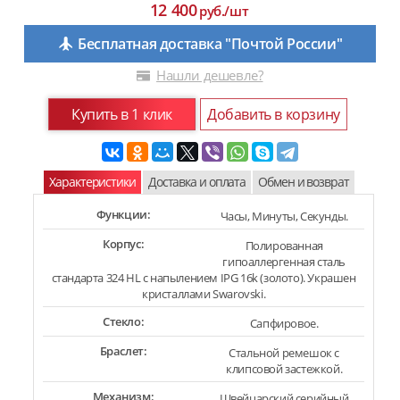
12 400
руб./шт
Бесплатная доставка "Почтой России"
Нашли дешевле?
Купить в 1 клик
Добавить в корзину
Характеристики
Доставка и оплата
Обмен и возврат
Функции:
Часы, Минуты, Секунды.
Корпус:
Полированная
гипоаллергенная сталь
стандарта 324 HL с напылением IPG 16k (золото). Украшен
кристаллами Swarovski.
Стекло:
Сапфировое.
Браслет:
Стальной ремешок с
клипсовой застежкой.
Механизм:
Швейцарский серийный