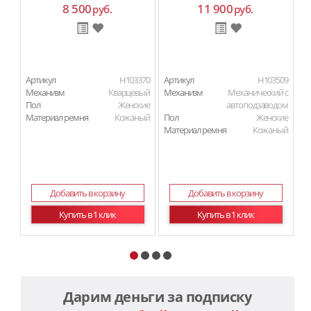
8 500
11 900
руб.
руб.
Артикул
H103370
Артикул
H103509
Ар
Механизм
Кварцевый
Механизм
Механический с
М
Пол
Женские
автоподзаводом
Материал ремня
Кожаный
Пол
Женские
П
Материал ремня
Кожаный
Ма
Добавить в корзину
Добавить в корзину
Купить в 1 клик
Купить в 1 клик
Дарим деньги за подписку