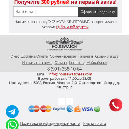
Получите
300 рублей
на первый заказ!
Нажимая на кнопку “ХОЧУ УЗНАТЬ ПЕРВЫМ”, вы принимаете
условия
Публичной оферты
O нас
Доставка/Оплата
Обмен и возврат
Гарантия
Скидки и акции
Наши часы на руке
Отзывы
Контакты
Мой кабинет
8 (991) 358-10-64
Email:
info@housewatchses.com
Время работы: c 11:00 до 23:00
Наш адрес:
115088
,
Россия, Москва
,
2-й Южнопортовый пр-д, д.
18. стр. 2
Политика конфиденциальности
Карта сайта