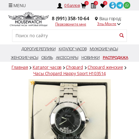
0
0
0
0
баллов
8 (991) 358-10-64
Ваш город:
Эль-Монте
Перезвоните мне
ДОРОГИЕ РЕПЛИКИ
КАТАЛОГ ЧАСОВ
МУЖСКИЕ ЧАСЫ
ЖЕНСКИЕ ЧАСЫ
ОБУВЬ
АКСЕССУАРЫ
НОВИНКИ
РАСПРОДАЖА
Главная
Каталог часов
Chopard
Chopard женские
Часы Chopard Happy Sport H103514