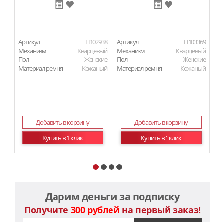
Артикул
H102938
Артикул
H103369
Ар
Механизм
Кварцевый
Механизм
Кварцевый
М
Пол
Женские
Пол
Женские
П
Материал ремня
Кожаный
Материал ремня
Кожаный
Ма
Добавить в корзину
Добавить в корзину
Купить в 1 клик
Купить в 1 клик
Дарим деньги за подписку
Получите
300 рублей
на первый заказ!