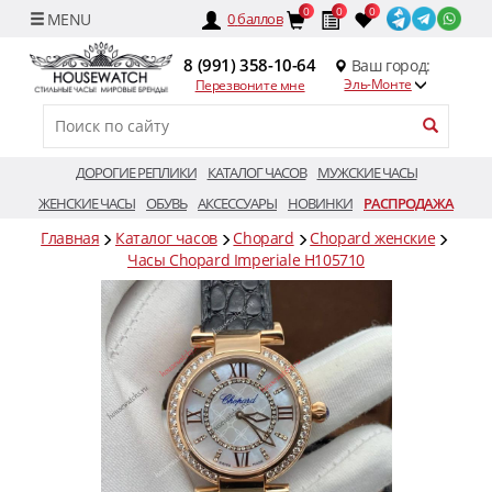
0
0
0
0
баллов
8 (991) 358-10-64
Ваш город:
Эль-Монте
Перезвоните мне
ДОРОГИЕ РЕПЛИКИ
КАТАЛОГ ЧАСОВ
МУЖСКИЕ ЧАСЫ
ЖЕНСКИЕ ЧАСЫ
ОБУВЬ
АКСЕССУАРЫ
НОВИНКИ
РАСПРОДАЖА
Главная
Каталог часов
Chopard
Chopard женские
Часы Chopard Imperiale H105710