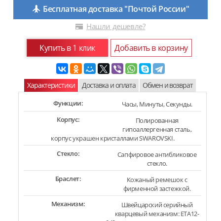
Бесплатная доставка "Почтой России"
Нашли дешевле?
Купить в 1 клик
Добавить в корзину
Характеристики
Доставка и оплата
Обмен и возврат
Функции:
Часы, Минуты, Секунды.
Корпус:
Полированная
гипоаллергенная сталь,
корпус украшен кристаллами SWAROVSKI.
Стекло:
Сапфировое антибликовое
стекло.
Браслет:
Кожаный ремешок с
фирменной застежкой.
Механизм:
Швейцарский серийный
кварцевый механизм: ETA12-