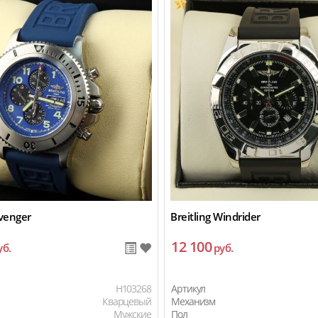
Avenger
Breitling Windrider
12 100
уб.
руб.
H103268
Артикул
Кварцевый
Механизм
Мужские
Пол