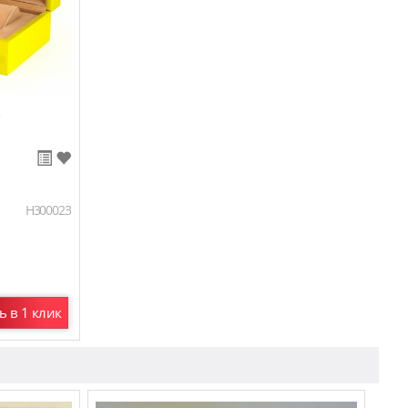
H300023
ь в 1 клик