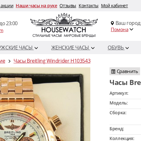
 акции
Наши часы на руке
Отзывы
Контакты
Мой кабинет
Ваш город
до 23:00
Помона
om
УЖСКИЕ ЧАСЫ
ЖЕНСКИЕ ЧАСЫ
ОБУВЬ
кие
Часы Breitling Windrider H103543
Сравнить
Часы Br
Артикул:
Модель:
Сборка:
Бренд:
Коллекция: