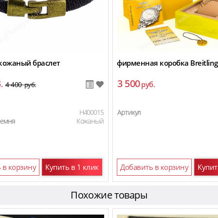
кожаный браслет
фирменная коробка Breitling
3 500
.
руб.
4 400
руб.
H400015
Артикул
ремня
Кожаный
 в корзину
Купить в 1 клик
Добавить в корзину
Купит
Похожие товары