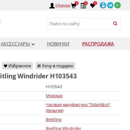
0
0
0
0
баллов
:
АКСЕССУАРЫ
НОВИНКИ
РАСПРОДАЖА
Избранное
Хочу в подарок
🎁
eitling Windrider H103543
H103543
Мужская
Часовая мануфактура "Zolant&co"
(Бельгия)
Breitling
Breitling Windrider