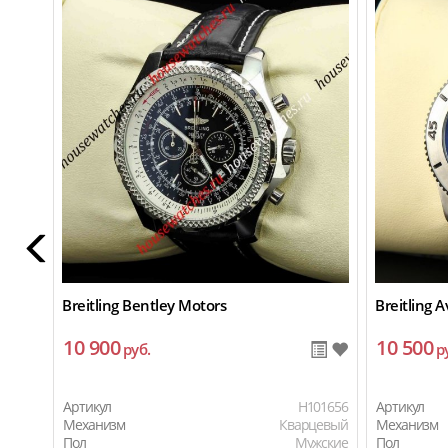
Breitling Bentley Motors
Breitling 
10 900
10 500
руб.
р
Артикул
H101656
Артикул
Механизм
Кварцевый
Механизм
Пол
Мужские
Пол