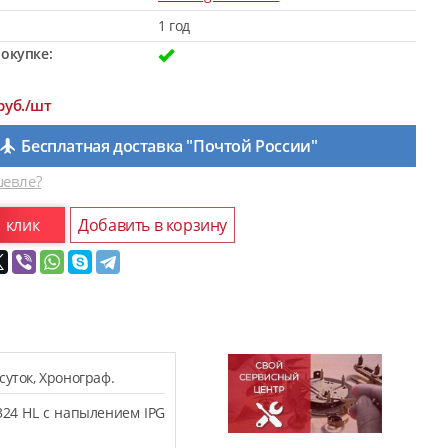
1 год
окупке:
руб./шт
Бесплатная доставка "Почтой России"
евле?
1 клик
Добавить в корзину
суток, Хронограф.
324 HL с напылением IPG