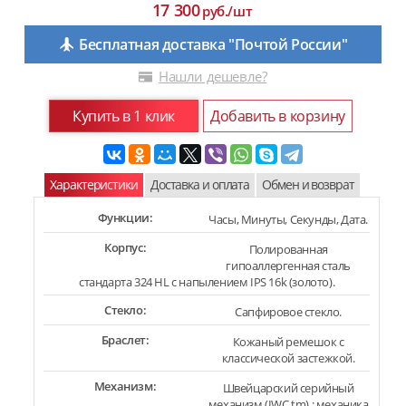
17 300
руб./шт
Бесплатная доставка "Почтой России"
Нашли дешевле?
Купить в 1 клик
Добавить в корзину
Характеристики
Доставка и оплата
Обмен и возврат
Функции:
Часы, Минуты, Секунды, Дата.
Корпус:
Полированная
гипоаллергенная сталь
стандарта 324 HL с напылением IPS 16k (золото).
Стекло:
Сапфировое стекло.
Браслет:
Кожаный ремешок с
классической застежкой.
Механизм:
Швейцарский серийный
механизм (IWC tm) : механика