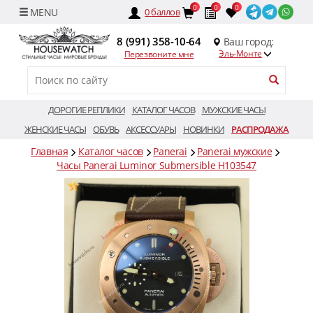
0
0
0
0
баллов
8 (991) 358-10-64
Ваш город:
Эль-Монте
Перезвоните мне
ДОРОГИЕ РЕПЛИКИ
КАТАЛОГ ЧАСОВ
МУЖСКИЕ ЧАСЫ
ЖЕНСКИЕ ЧАСЫ
ОБУВЬ
АКСЕССУАРЫ
НОВИНКИ
РАСПРОДАЖА
Главная
Каталог часов
Panerai
Panerai мужские
Часы Panerai Luminor Submersible H103547