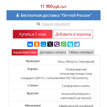
11 900
руб./шт
Бесплатная доставка "Почтой России"
Нашли дешевле?
Купить в 1 клик
Добавить в корзину
Характеристики
Доставка и оплата
Обмен и возврат
Функции:
Часы, Минуты, Секундный.
Корпус:
Полированная
гипоаллергенная сталь
стандарта 324 HL с напылением IPG 16k (золото).
Стекло:
Сапфировое стекло.
Браслет:
Кожаный ремешок с
клипсовой застежкой.
Механизм:
Швейцарский серийный