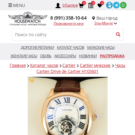
0
0
0
0
баллов
8 (991) 358-10-64
Ваш город:
Эль-Монте
Перезвоните мне
ДОРОГИЕ РЕПЛИКИ
КАТАЛОГ ЧАСОВ
МУЖСКИЕ ЧАСЫ
ЖЕНСКИЕ ЧАСЫ
ОБУВЬ
АКСЕССУАРЫ
НОВИНКИ
РАСПРОДАЖА
Главная
Каталог часов
Cartier
Cartier мужские
Часы
Cartier Drive de Cartier H103601