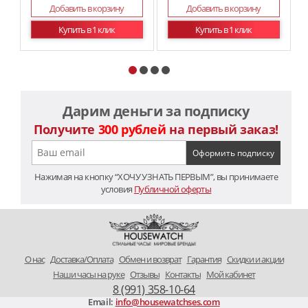
Добавить в корзину
Добавить в корзину
Купить в 1 клик
Купить в 1 клик
Дарим деньги за подписку
Получите
300 рублей
на первый заказ!
Нажимая на кнопку “ХОЧУ УЗНАТЬ ПЕРВЫМ”, вы принимаете
условия
Публичной оферты
O нас
Доставка/Оплата
Обмен и возврат
Гарантия
Скидки и акции
Наши часы на руке
Отзывы
Контакты
Мой кабинет
8 (991) 358-10-64
Email:
info@housewatchses.com