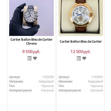
Cartier Ballon Bleu de Cartier
Cartier Ballon Bleu de Cartier
Chrono
9 500
12 500
руб.
руб.
Артикул
H104358
Артикул
H103591
Ар
Механизм
Кварцевый
Механизм
Кварцевый
М
Пол
Мужские
Пол
Мужские
П
Материал ремня
Кожаный
Материал ремня
Кожаный
Ма