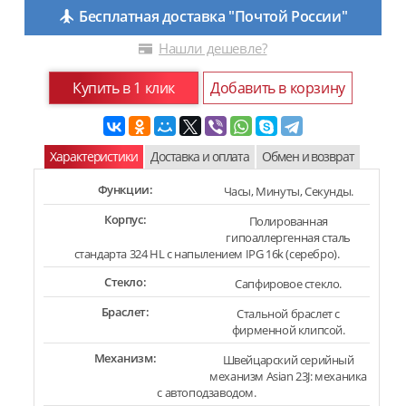
Бесплатная доставка "Почтой России"
Нашли дешевле?
Купить в 1 клик
Добавить в корзину
Характеристики
Доставка и оплата
Обмен и возврат
Функции:
Часы, Минуты, Секунды.
Корпус:
Полированная
гипоаллергенная сталь
стандарта 324 HL с напылением IPG 16k (серебро).
Стекло:
Сапфировое стекло.
Браслет:
Стальной браслет с
фирменной клипсой.
Механизм:
Швейцарский серийный
механизм Asian 23J: механика
с автоподзаводом.