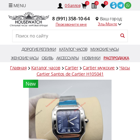
0
0
0
0
баллов
8 (991) 358-10-64
Ваш город:
Эль-Монте
Перезвоните мне
ДОРОГИЕ РЕПЛИКИ
КАТАЛОГ ЧАСОВ
МУЖСКИЕ ЧАСЫ
ЖЕНСКИЕ ЧАСЫ
ОБУВЬ
АКСЕССУАРЫ
НОВИНКИ
РАСПРОДАЖА
Главная
Каталог часов
Cartier
Cartier мужские
Часы
Cartier Santos de Cartier H105041
New