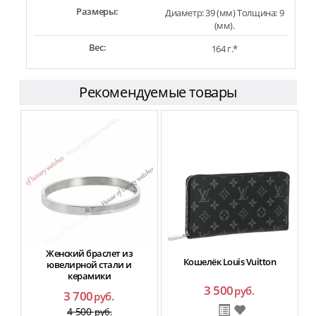
Размеры:
Диаметр: 39 (мм) Толщина: 9
(мм).
Вес:
164 г.*
Рекомендуемые товары
Женский браслет из
Кошелёк Louis Vuitton
ф
ювелирной стали и
керамики
3 500
руб.
3 700
руб.
4 500
руб.