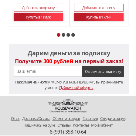
Добавить в корзину
Добавить в корзину
Купить в 1 клик
Купить в 1 клик
Дарим деньги за подписку
Получите
300 рублей
на первый заказ!
Нажимая на кнопку “ХОЧУ УЗНАТЬ ПЕРВЫМ”, вы принимаете
условия
Публичной оферты
O нас
Доставка/Оплата
Обмен и возврат
Гарантия
Скидки и акции
Наши часы на руке
Отзывы
Контакты
Мой кабинет
8 (991) 358-10-64