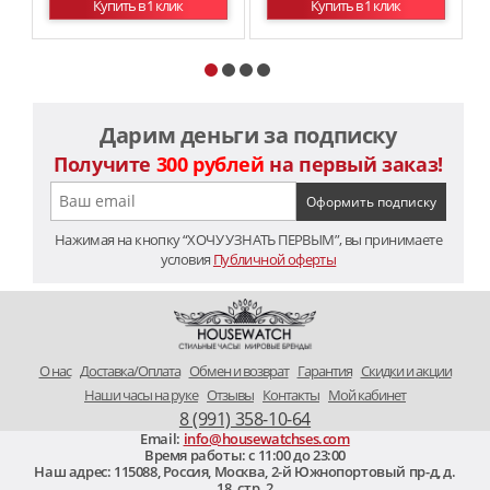
Купить в 1 клик
Купить в 1 клик
Дарим деньги за подписку
Получите
300 рублей
на первый заказ!
Нажимая на кнопку “ХОЧУ УЗНАТЬ ПЕРВЫМ”, вы принимаете
условия
Публичной оферты
O нас
Доставка/Оплата
Обмен и возврат
Гарантия
Скидки и акции
Наши часы на руке
Отзывы
Контакты
Мой кабинет
8 (991) 358-10-64
Email:
info@housewatchses.com
Время работы: c 11:00 до 23:00
Наш адрес:
115088
,
Россия, Москва
,
2-й Южнопортовый пр-д, д.
18. стр. 2