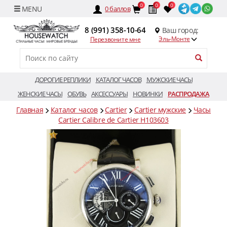
0
0
0
0
баллов
8 (991) 358-10-64
Ваш город:
Эль-Монте
Перезвоните мне
ДОРОГИЕ РЕПЛИКИ
КАТАЛОГ ЧАСОВ
МУЖСКИЕ ЧАСЫ
ЖЕНСКИЕ ЧАСЫ
ОБУВЬ
АКСЕССУАРЫ
НОВИНКИ
РАСПРОДАЖА
Главная
Каталог часов
Cartier
Cartier мужские
Часы
Cartier Calibre de Cartier H103603