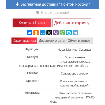
Бесплатная доставка "Почтой России"
Нашли дешевле?
Купить в 1 клик
Добавить в корзину
Характеристики
Доставка и оплата
Обмен и возврат
Функции:
Часы, Минуты, Секунды.
Корпус:
Полированная
гипоаллергенная сталь
стандарта 324 HL с напылением IPG 16k (серебро).
Стекло:
Сапфировое стекло.
Браслет:
Кожаный ремешок с
фирменной клипсой.
Механизм:
Швейцарский серийный
кварцевый механизм: ETA12-
042c.