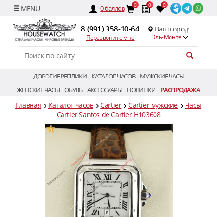
0
0
0
0
баллов
8 (991) 358-10-64
Ваш город:
Эль-Монте
Перезвоните мне
ДОРОГИЕ РЕПЛИКИ
КАТАЛОГ ЧАСОВ
МУЖСКИЕ ЧАСЫ
ЖЕНСКИЕ ЧАСЫ
ОБУВЬ
АКСЕССУАРЫ
НОВИНКИ
РАСПРОДАЖА
Главная
Каталог часов
Cartier
Cartier мужские
Часы
Cartier Santos de Cartier H103608