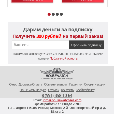
Дарим деньги за подписку
Получите
300 рублей
на первый заказ!
Нажимая на кнопку “ХОЧУ УЗНАТЬ ПЕРВЫМ”, вы принимаете
условия
Публичной оферты
O нас
Доставка/Оплата
Обмен и возврат
Гарантия
Скидки и акции
Наши часы на руке
Отзывы
Контакты
Мой кабинет
8 (991) 358-10-64
Email:
info@housewatchses.com
Время работы: c 11:00 до 23:00
Наш адрес:
115088
,
Россия, Москва
,
2-й Южнопортовый пр-д, д.
18. стр. 2