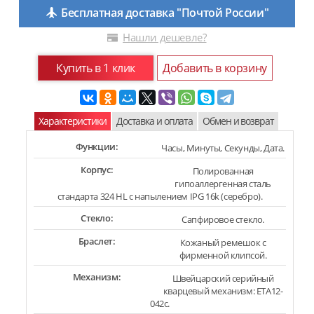
Бесплатная доставка "Почтой России"
Нашли дешевле?
Купить в 1 клик
Добавить в корзину
Характеристики
Доставка и оплата
Обмен и возврат
Функции:
Часы, Минуты, Секунды, Дата.
Корпус:
Полированная
гипоаллергенная сталь
стандарта 324 HL с напылением IPG 16k (серебро).
Стекло:
Сапфировое стекло.
Браслет:
Кожаный ремешок с
фирменной клипсой.
Механизм:
Швейцарский серийный
кварцевый механизм: ETA12-
042c.