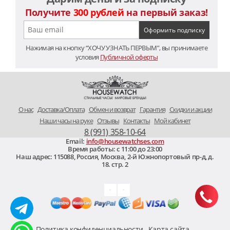
Получите
300 рублей
на первый заказ!
Нажимая на кнопку “ХОЧУ УЗНАТЬ ПЕРВЫМ”, вы принимаете
условия
Публичной оферты
O нас
Доставка/Оплата
Обмен и возврат
Гарантия
Скидки и акции
Наши часы на руке
Отзывы
Контакты
Мой кабинет
8 (991) 358-10-64
Email:
info@housewatchses.com
Время работы: c 11:00 до 23:00
Наш адрес:
115088
,
Россия, Москва
,
2-й Южнопортовый пр-д, д.
18. стр. 2
Политика конфиденциальности
Карта сайта