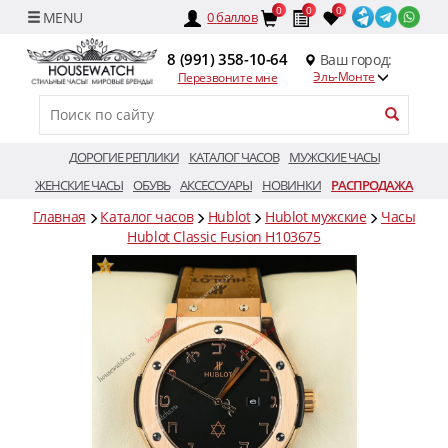
0
0
0
0
баллов
8 (991) 358-10-64
Ваш город:
Эль-Монте
Перезвоните мне
ДОРОГИЕ РЕПЛИКИ
КАТАЛОГ ЧАСОВ
МУЖСКИЕ ЧАСЫ
ЖЕНСКИЕ ЧАСЫ
ОБУВЬ
АКСЕССУАРЫ
НОВИНКИ
РАСПРОДАЖА
Главная
Каталог часов
Hublot
Hublot мужские
Часы
Hublot Classic Fusion H103675