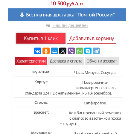
10 500
руб./шт
Бесплатная доставка "Почтой России"
Нашли дешевле?
Купить в 1 клик
Добавить в корзину
Характеристики
Доставка и оплата
Обмен и возврат
Функции:
Часы, Минуты, Секунды
Корпус:
Полированная
гипоаллергенная сталь
стандарта 324 HL с напылением IPS 16k (серебро).
Стекло:
Сапфировое.
Браслет:
Комбинированный ремешок
с клипсовой застежкой (кожа
+ каучук).
Механизм:
Швейцарский серийный