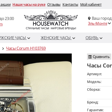
 акции
Наши часы на руке
Отзывы
Контакты
Мой кабинет
Ваш город
до 23:00
Эль-Монте
om
УЖСКИЕ ЧАСЫ
ЖЕНСКИЕ ЧАСЫ
ОБУВЬ
Часы Corum H103769
Сравнить
Часы C
Артикул:
Модель:
Сборка:
Бренд:
Гарантия: