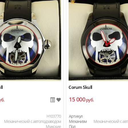
ll
Corum Skull
15 000
уб.
руб.
H103770
Артикул
Механический с автоподзаводом
Механизм
Механический с ав
Мужские
Пол