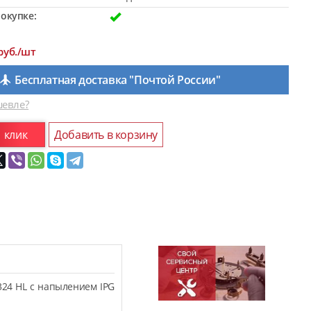
окупке:
руб./шт
Бесплатная доставка "Почтой России"
евле?
1 клик
Добавить в корзину
324 HL с напылением IPG