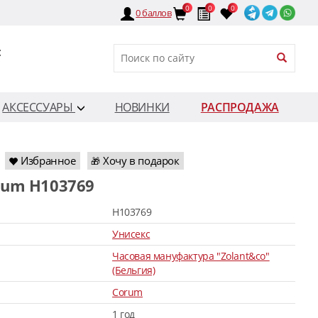
0
0
0
0
баллов
:
АКСЕССУАРЫ
НОВИНКИ
РАСПРОДАЖА
Избранное
Хочу в подарок
🎁
orum H103769
H103769
Унисекс
Часовая мануфактура "Zolant&co"
(Бельгия)
Corum
1 год