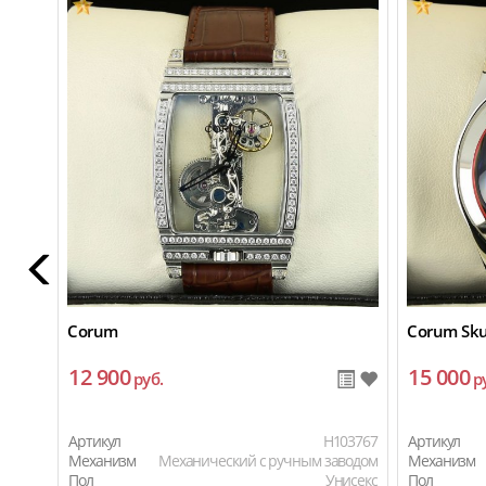
Corum
Corum Sku
12 900
15 000
руб.
р
Артикул
H103767
Артикул
Механизм
Механический с ручным заводом
Механизм
Пол
Унисекс
Пол