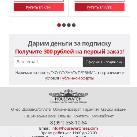
Купить в 1 клик
Купить в 1 клик
Дарим деньги за подписку
Получите
300 рублей
на первый заказ!
Нажимая на кнопку “ХОЧУ УЗНАТЬ ПЕРВЫМ”, вы принимаете
условия
Публичной оферты
O нас
Доставка/Оплата
Обмен и возврат
Гарантия
Скидки и акции
Наши часы на руке
Отзывы
Контакты
Мой кабинет
8 (991) 358-10-64
Email:
info@housewatchses.com
Время работы: c 11:00 до 23:00