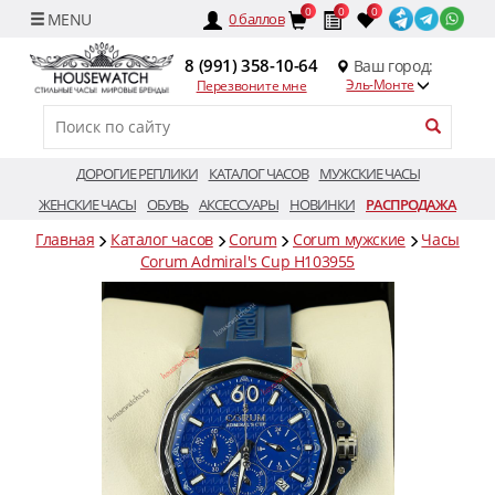
0
0
0
0
баллов
8 (991) 358-10-64
Ваш город:
Эль-Монте
Перезвоните мне
ДОРОГИЕ РЕПЛИКИ
КАТАЛОГ ЧАСОВ
МУЖСКИЕ ЧАСЫ
ЖЕНСКИЕ ЧАСЫ
ОБУВЬ
АКСЕССУАРЫ
НОВИНКИ
РАСПРОДАЖА
Главная
Каталог часов
Corum
Corum мужские
Часы
Corum Admiral's Cup H103955