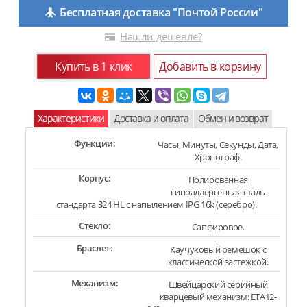
Бесплатная доставка "Почтой России"
Нашли дешевле?
Купить в 1 клик
Добавить в корзину
Характеристики
Доставка и оплата
Обмен и возврат
Функции:
Часы, Минуты, Секунды, Дата,
Хронограф.
Корпус:
Полированная
гипоаллергенная сталь
стандарта 324 HL с напылением IPG 16k (серебро).
Стекло:
Сапфировое.
Браслет:
Каучуковый ремешок с
классической застежкой.
Механизм:
Швейцарский серийный
кварцевый механизм: ETA12-