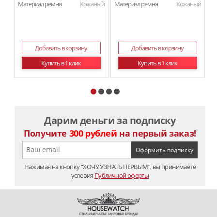
Материал ремня
Кожаный
Материал ремня
Кожаный
Ма
Добавить в корзину
Добавить в корзину
Купить в 1 клик
Купить в 1 клик
Дарим деньги за подписку
Получите
300 рублей
на первый заказ!
Нажимая на кнопку “ХОЧУ УЗНАТЬ ПЕРВЫМ”, вы принимаете
условия
Публичной оферты