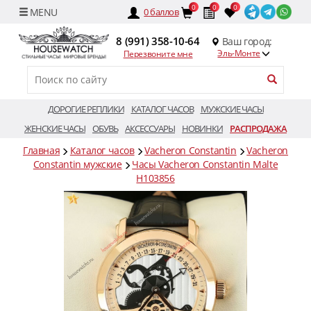
0
0
0
0
баллов
8 (991) 358-10-64
Ваш город:
Эль-Монте
Перезвоните мне
ДОРОГИЕ РЕПЛИКИ
КАТАЛОГ ЧАСОВ
МУЖСКИЕ ЧАСЫ
ЖЕНСКИЕ ЧАСЫ
ОБУВЬ
АКСЕССУАРЫ
НОВИНКИ
РАСПРОДАЖА
Главная
Каталог часов
Vacheron Constantin
Vacheron
Constantin мужские
Часы Vacheron Constantin Malte
H103856