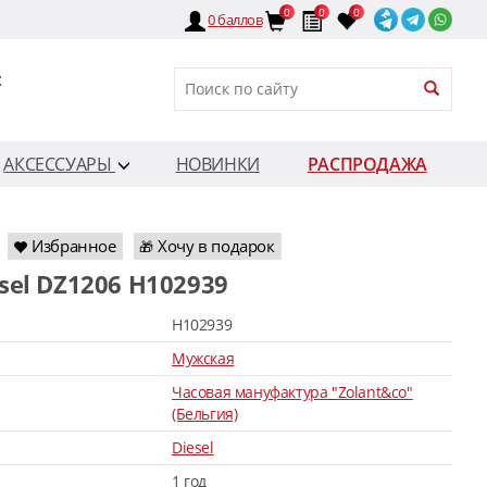
0
0
0
0
баллов
:
АКСЕССУАРЫ
НОВИНКИ
РАСПРОДАЖА
Избранное
Хочу в подарок
🎁
esel DZ1206 H102939
H102939
Мужская
Часовая мануфактура "Zolant&co"
(Бельгия)
Diesel
1 год