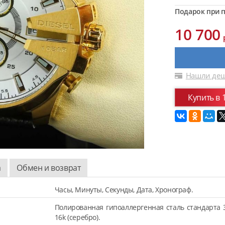
Подарок при п
10 700
Нашли деш
Купить в 
а
Обмен и возврат
Часы, Минуты, Секунды, Дата, Хронограф.
Полированная гипоаллергенная сталь стандарта 
16k (серебро).