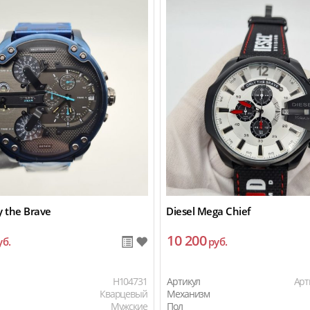
y the Brave
Diesel Mega Chief
10 200
уб.
руб.
H104731
Артикул
Арт
Кварцевый
Механизм
Мужские
Пол