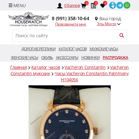
0
0
0
0
баллов
8 (991) 358-10-64
Ваш город:
Эль-Монте
Перезвоните мне
ДОРОГИЕ РЕПЛИКИ
КАТАЛОГ ЧАСОВ
МУЖСКИЕ ЧАСЫ
ЖЕНСКИЕ ЧАСЫ
ОБУВЬ
АКСЕССУАРЫ
НОВИНКИ
РАСПРОДАЖА
Главная
Каталог часов
Vacheron Constantin
Vacheron
Constantin мужские
Часы Vacheron Constantin Patrimony
H104056