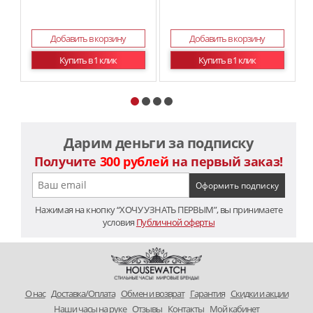
Добавить в корзину
Добавить в корзину
Купить в 1 клик
Купить в 1 клик
Дарим деньги за подписку
Получите
300 рублей
на первый заказ!
Нажимая на кнопку “ХОЧУ УЗНАТЬ ПЕРВЫМ”, вы принимаете
условия
Публичной оферты
O нас
Доставка/Оплата
Обмен и возврат
Гарантия
Скидки и акции
Наши часы на руке
Отзывы
Контакты
Мой кабинет