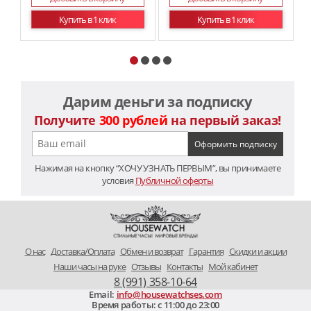
Купить в 1 клик
Купить в 1 клик
Дарим деньги за подписку
Получите
300 рублей
на первый заказ!
Нажимая на кнопку “ХОЧУ УЗНАТЬ ПЕРВЫМ”, вы принимаете
условия
Публичной оферты
O нас
Доставка/Оплата
Обмен и возврат
Гарантия
Скидки и акции
Наши часы на руке
Отзывы
Контакты
Мой кабинет
8 (991) 358-10-64
Email:
info@housewatchses.com
Время работы: c 11:00 до 23:00