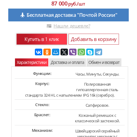
87 000
руб./шт
Бесплатная доставка "Почтой России"
Нашли дешевле?
Купить в 1 клик
Добавить в корзину
Характеристики
Доставка и оплата
Обмен и возврат
Функции:
Часы, Минуты, Секунды.
Корпус:
Полированная
гипоаллергенная сталь
стандарта 324 HL с напылением IPG 16k (серебро).
Стекло:
Сапфировое.
Браслет:
Кожаный ремешок с
классической застежкой.
Механизм:
Швейцарский серийный
механизм: механика с