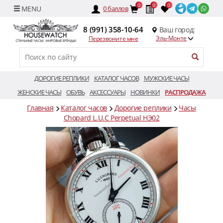
0
0
0
0
баллов
8 (991) 358-10-64
Ваш город:
Эль-Монте
Перезвоните мне
ДОРОГИЕ РЕПЛИКИ
КАТАЛОГ ЧАСОВ
МУЖСКИЕ ЧАСЫ
ЖЕНСКИЕ ЧАСЫ
ОБУВЬ
АКСЕССУАРЫ
НОВИНКИ
РАСПРОДАЖА
Главная
Каталог часов
Дорогие реплики
Часы
Chopard L.U.C Perpetual HЭ02