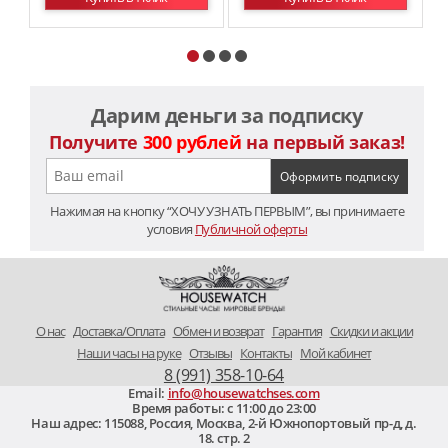
Дарим деньги за подписку
Получите
300 рублей
на первый заказ!
Нажимая на кнопку “ХОЧУ УЗНАТЬ ПЕРВЫМ”, вы принимаете
условия
Публичной оферты
O нас
Доставка/Оплата
Обмен и возврат
Гарантия
Скидки и акции
Наши часы на руке
Отзывы
Контакты
Мой кабинет
8 (991) 358-10-64
Email:
info@housewatchses.com
Время работы: c 11:00 до 23:00
Наш адрес:
115088
,
Россия, Москва
,
2-й Южнопортовый пр-д, д.
18. стр. 2