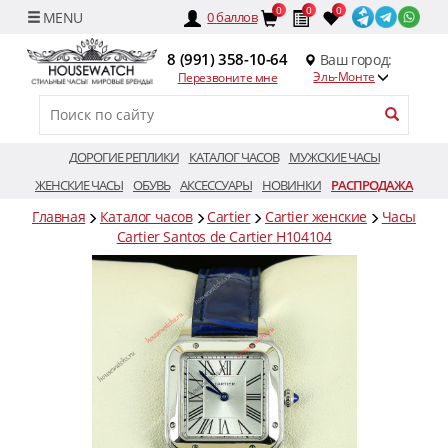
0
0
0
0
баллов
8 (991) 358-10-64
Ваш город:
Эль-Монте
Перезвоните мне
ДОРОГИЕ РЕПЛИКИ
КАТАЛОГ ЧАСОВ
МУЖСКИЕ ЧАСЫ
ЖЕНСКИЕ ЧАСЫ
ОБУВЬ
АКСЕССУАРЫ
НОВИНКИ
РАСПРОДАЖА
Главная
Каталог часов
Cartier
Cartier женские
Часы
Cartier Santos de Cartier H104104