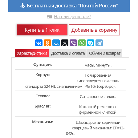
Бесплатная доставка "Почтой России"
Нашли дешевле?
Купить в 1 клик
Добавить в корзину
Характеристики
Доставка и оплата
Обмен и возврат
Функции:
Часы, Минуты.
Корпус:
Полированная
гипоаллергенная сталь
стандарта 324 HL с напылением IPG 16k (серебро).
Стекло:
Сапфировое стекло.
Браслет:
Кожаный ремешок с
фирменной клипсой.
Механизм:
Швейцарский серийный
кварцевый механизм: ETA12-
042c.