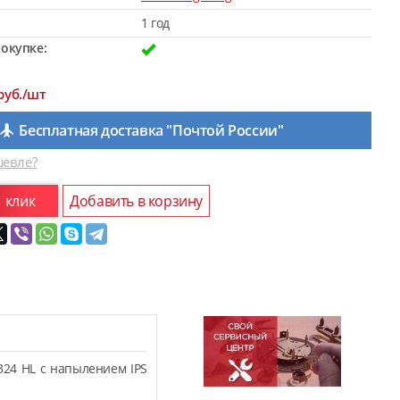
1 год
окупке:
руб./шт
Бесплатная доставка "Почтой России"
евле?
1 клик
Добавить в корзину
324 HL с напылением IPS