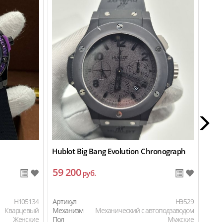
Hublot Big Bang Evolution Chronograph
Hubl
59 200
15
руб.
H105134
Артикул
HЭ529
Арти
Кварцевый
Механизм
Механический с автоподзаводом
Мех
Женские
Пол
Мужские
Пол