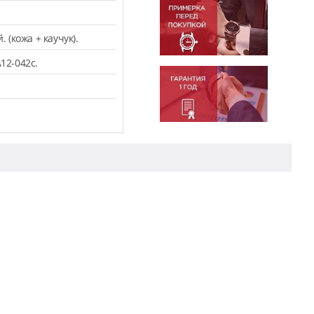
(кожа + каучук).
12-042c.