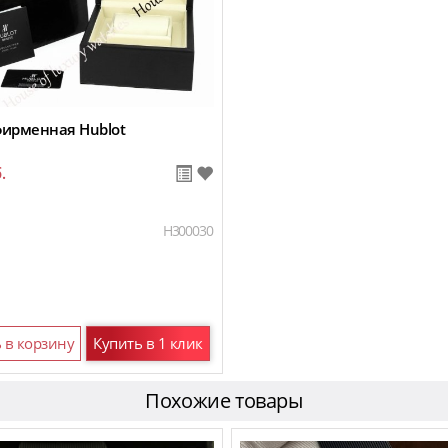
фирменная Hublot
.
H300030
 в корзину
Купить в 1 клик
Похожие товары