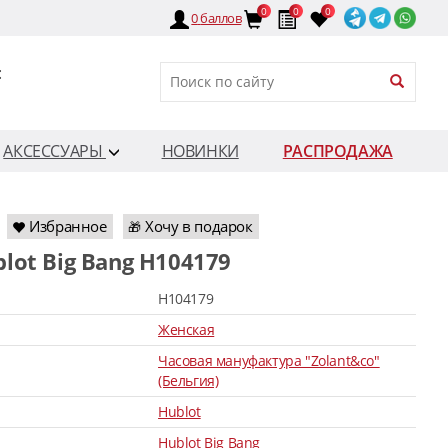
0
0
0
0
баллов
:
АКСЕССУАРЫ
НОВИНКИ
РАСПРОДАЖА
Избранное
Хочу в подарок
🎁
blot Big Bang H104179
H104179
Женская
Часовая мануфактура "Zolant&co"
(Бельгия)
Hublot
Hublot Big Bang