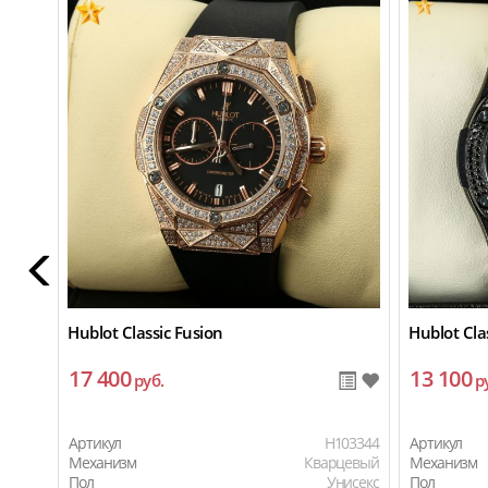
Hublot Classic Fusion
Hublot Cla
17 400
13 100
руб.
р
Артикул
H103344
Артикул
Механизм
Кварцевый
Механизм
Пол
Унисекс
Пол