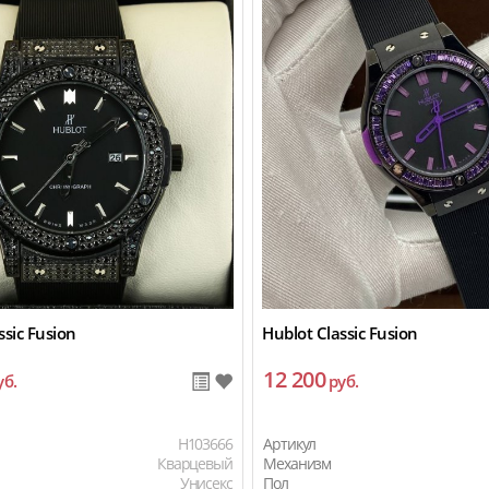
ssic Fusion
Hublot Classic Fusion
12 200
уб.
руб.
H103666
Артикул
Кварцевый
Механизм
Унисекс
Пол