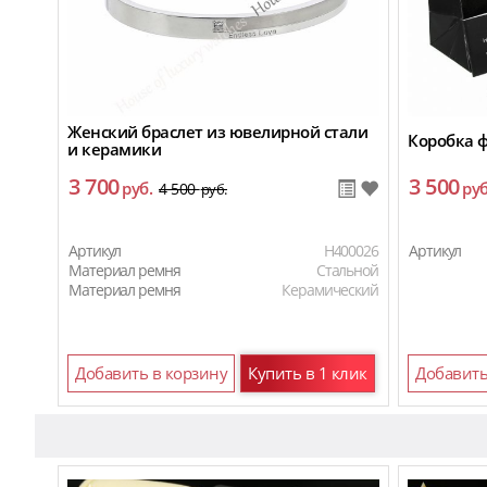
Женский браслет из ювелирной стали
Коробка 
и керамики
3 700
3 500
руб.
руб
4 500
руб.
Артикул
H400026
Артикул
Материал ремня
Стальной
Материал ремня
Керамический
Добавить в корзину
Купить в 1 клик
Добавить