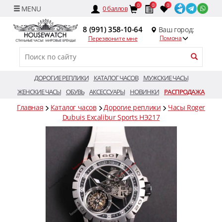
0
0
0
0
баллов
8 (991) 358-10-64
Ваш город:
Помона
Перезвоните мне
ДОРОГИЕ РЕПЛИКИ
КАТАЛОГ ЧАСОВ
МУЖСКИЕ ЧАСЫ
ЖЕНСКИЕ ЧАСЫ
ОБУВЬ
АКСЕССУАРЫ
НОВИНКИ
РАСПРОДАЖА
Главная
Каталог часов
Дорогие реплики
Часы Roger
Dubuis Excalibur Sports HЭ217