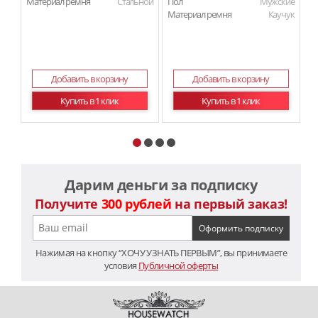
Материал ремня
Стальной
Пол
Мужские
П
Материал ремня
Каучук
Ма
Добавить в корзину
Добавить в корзину
Купить в 1 клик
Купить в 1 клик
Дарим деньги за подписку
Получите
300 рублей
на первый заказ!
Нажимая на кнопку “ХОЧУ УЗНАТЬ ПЕРВЫМ”, вы принимаете
условия
Публичной оферты