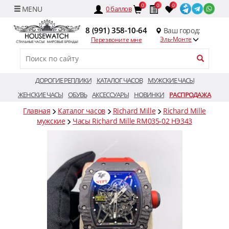
0
0
0
0
баллов
8 (991) 358-10-64
Ваш город:
Эль-Монте
Перезвоните мне
ДОРОГИЕ РЕПЛИКИ
КАТАЛОГ ЧАСОВ
МУЖСКИЕ ЧАСЫ
ЖЕНСКИЕ ЧАСЫ
ОБУВЬ
АКСЕССУАРЫ
НОВИНКИ
РАСПРОДАЖА
Главная
Каталог часов
Richard Mille
Richard Mille
мужские
Часы Richard Mille RM035-02 HЭ343