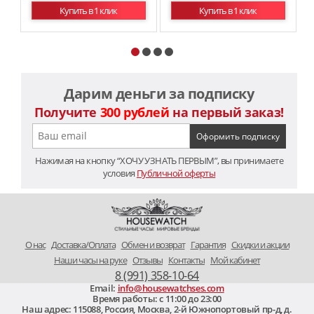
Купить в 1 клик
Купить в 1 клик
Дарим деньги за подписку
Получите
300 рублей
на первый заказ!
Нажимая на кнопку “ХОЧУ УЗНАТЬ ПЕРВЫМ”, вы принимаете
условия
Публичной оферты
O нас
Доставка/Оплата
Обмен и возврат
Гарантия
Скидки и акции
Наши часы на руке
Отзывы
Контакты
Мой кабинет
8 (991) 358-10-64
Email:
info@housewatchses.com
Время работы: c 11:00 до 23:00
Наш адрес:
115088
,
Россия, Москва
,
2-й Южнопортовый пр-д, д.