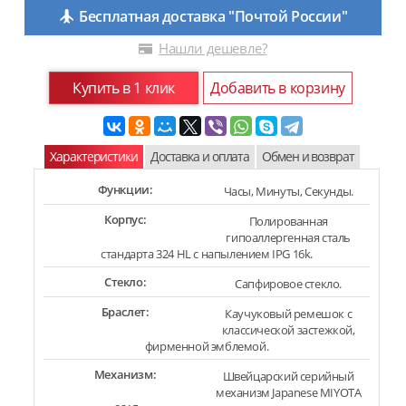
Бесплатная доставка "Почтой России"
Нашли дешевле?
Купить в 1 клик
Добавить в корзину
Характеристики
Доставка и оплата
Обмен и возврат
Функции:
Часы, Минуты, Секунды.
Корпус:
Полированная
гипоаллергенная сталь
стандарта 324 HL с напылением IPG 16k.
Стекло:
Сапфировое стекло.
Браслет:
Каучуковый ремешок с
классической застежкой,
фирменной эмблемой.
Механизм:
Швейцарский серийный
механизм Japanese MIYOTA