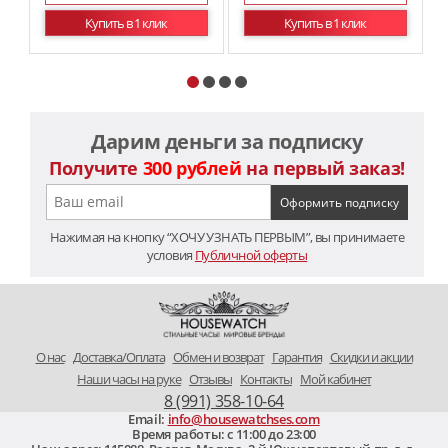
Купить в 1 клик
Купить в 1 клик
Дарим деньги за подписку
Получите
300 рублей
на первый заказ!
Нажимая на кнопку “ХОЧУ УЗНАТЬ ПЕРВЫМ”, вы принимаете
условия
Публичной оферты
O нас
Доставка/Оплата
Обмен и возврат
Гарантия
Скидки и акции
Наши часы на руке
Отзывы
Контакты
Мой кабинет
8 (991) 358-10-64
Email:
info@housewatchses.com
Время работы: c 11:00 до 23:00