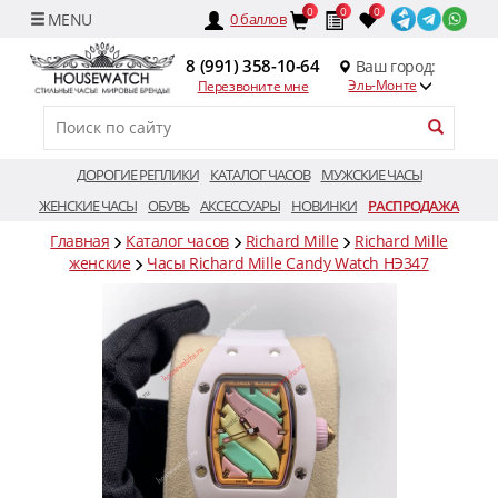
0
0
0
0
баллов
8 (991) 358-10-64
Ваш город:
Эль-Монте
Перезвоните мне
ДОРОГИЕ РЕПЛИКИ
КАТАЛОГ ЧАСОВ
МУЖСКИЕ ЧАСЫ
ЖЕНСКИЕ ЧАСЫ
ОБУВЬ
АКСЕССУАРЫ
НОВИНКИ
РАСПРОДАЖА
Главная
Каталог часов
Richard Mille
Richard Mille
женские
Часы Richard Mille Candy Watch HЭ347