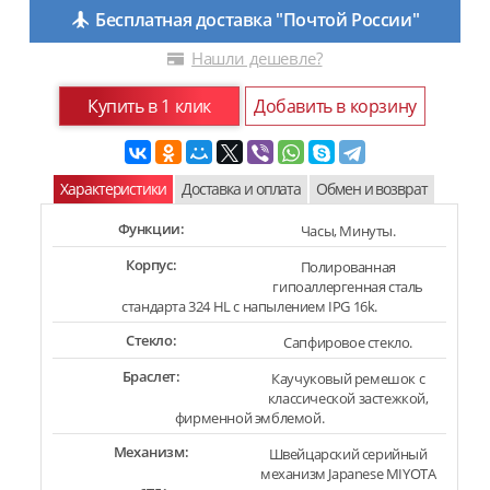
Бесплатная доставка "Почтой России"
Нашли дешевле?
Купить в 1 клик
Добавить в корзину
Характеристики
Доставка и оплата
Обмен и возврат
Функции:
Часы, Минуты.
Корпус:
Полированная
гипоаллергенная сталь
стандарта 324 HL с напылением IPG 16k.
Стекло:
Сапфировое стекло.
Браслет:
Каучуковый ремешок с
классической застежкой,
фирменной эмблемой.
Механизм:
Швейцарский серийный
механизм Japanese MIYOTA