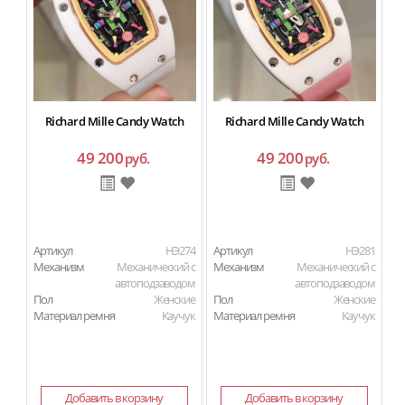
Richard Mille Candy Watch
Richard Mille Candy Watch
49 200
49 200
руб.
руб.
Артикул
HЭ274
Артикул
HЭ281
Ар
Механизм
Механический с
Механизм
Механический с
М
автоподзаводом
автоподзаводом
Пол
Женские
Пол
Женские
П
Материал ремня
Каучук
Материал ремня
Каучук
Ма
Добавить в корзину
Добавить в корзину