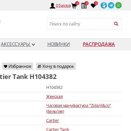
0
0
0
0
баллов
:
АКСЕССУАРЫ
НОВИНКИ
РАСПРОДАЖА
Избранное
Хочу в подарок
🎁
rtier Tank H104382
H104382
Женская
Часовая мануфактура "Zolant&co"
(Бельгия)
Cartier
Cartier Tank