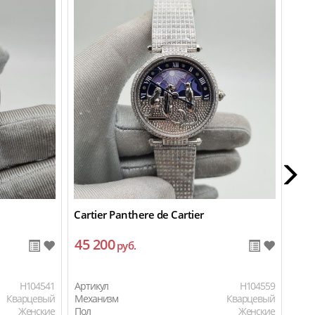
Cartier Panthere de Cartier
Cart
45 200
22
руб.
H104541
Артикул
H104559
Арти
Кварцевый
Механизм
Кварцевый
Мех
Женские
Пол
Женские
Пол