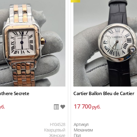
nthere Secrete
Cartier Ballon Bleu de Cartier
17 700
уб.
руб.
H104528
Артикул
Кварцевый
Механизм
Женские
Пол