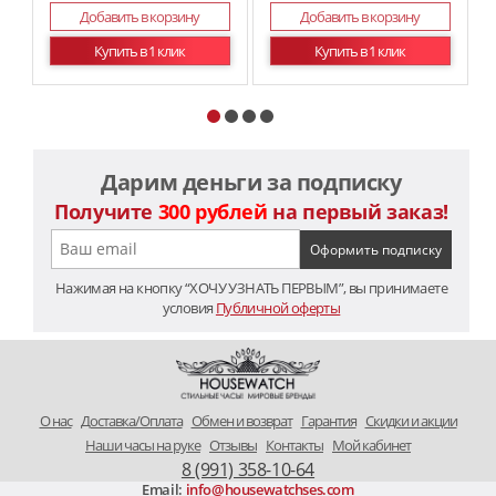
Добавить в корзину
Добавить в корзину
Купить в 1 клик
Купить в 1 клик
Дарим деньги за подписку
Получите
300 рублей
на первый заказ!
Нажимая на кнопку “ХОЧУ УЗНАТЬ ПЕРВЫМ”, вы принимаете
условия
Публичной оферты
O нас
Доставка/Оплата
Обмен и возврат
Гарантия
Скидки и акции
Наши часы на руке
Отзывы
Контакты
Мой кабинет
8 (991) 358-10-64
Email:
info@housewatchses.com