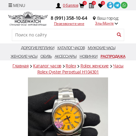
0
0
0
0
баллов
8 (991) 358-10-64
Ваш город:
Эль-Монте
Перезвоните мне
ДОРОГИЕ РЕПЛИКИ
КАТАЛОГ ЧАСОВ
МУЖСКИЕ ЧАСЫ
ЖЕНСКИЕ ЧАСЫ
ОБУВЬ
АКСЕССУАРЫ
НОВИНКИ
РАСПРОДАЖА
Главная
Каталог часов
Rolex
Rolex женские
Часы
Rolex Oyster Perpetual H104301