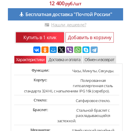
12 400
руб./шт
Бесплатная доставка "Почтой России"
Нашли дешевле?
Купить в 1 клик
Добавить в корзину
Характеристики
Доставка и оплата
Обмен и возврат
Функции:
Часы, Минуты, Секунды.
Корпус:
Полированная
гипоаллергенная сталь
стандарта 324 HL с напылением IPG 16k (серебро).
Стекло:
Сапфировое стекло.
Браслет:
Стальной браслет с
раскладывающейся
застежкой.
Механизм:
Швейцарский серийный