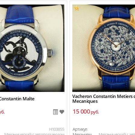
Vacheron Constantin Metiers d
Constantin Malte
Mecaniques
15 000
уб.
руб.
H103855
Артикул
Механический с автоподзаводом
Механизм
Механический с ав