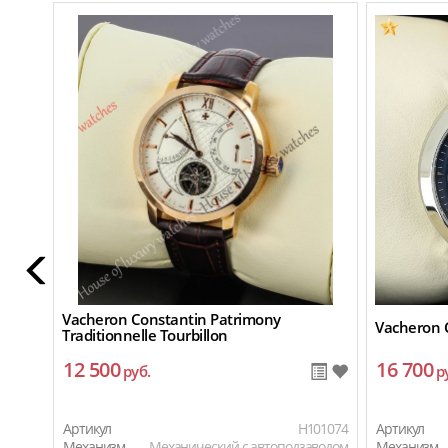
Vacheron Constantin Patrimony
Vacheron 
Traditionnelle Tourbillon
12 500
16 700
руб.
р
Артикул
H101074
Артикул
Механизм
Механический с автоподзаводом
Механизм