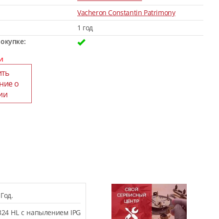
Vacheron Constantin Patrimony
1 год
окупке:
и
ить
ние о
ии
Год.
324 HL с напылением IPG