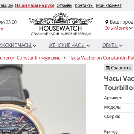
 акции
Наши часы на руке
Отзывы
Контакты
Мой кабинет
Ваш город
до 23:00
Эль-Монте
om
УЖСКИЕ ЧАСЫ
ЖЕНСКИЕ ЧАСЫ
ОБУВЬ
cheron Constantin мужские
Часы Vacheron Constantin Pa
Сравнить
Часы Vacheron Constantin Patrimony
Tourbill
Артикул:
Модель:
Сборка:
Бренд: