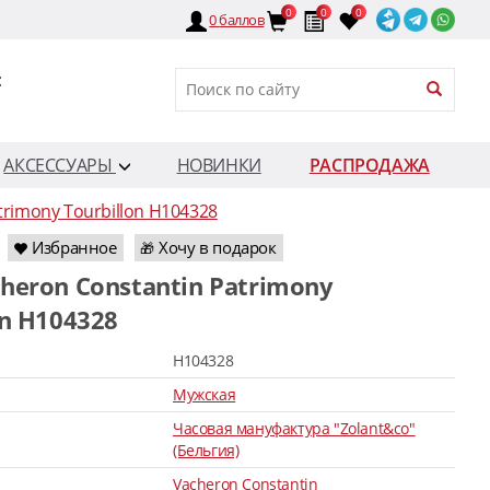
0
0
0
0
баллов
:
АКСЕССУАРЫ
НОВИНКИ
РАСПРОДАЖА
trimony Tourbillon H104328
Избранное
Хочу в подарок
🎁
on H104328
H104328
Мужская
Часовая мануфактура "Zolant&co"
(Бельгия)
Vacheron Constantin