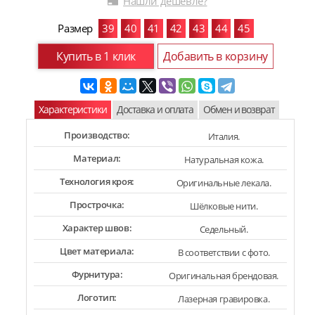
Нашли дешевле?
Размер
39
40
41
42
43
44
45
Купить в 1 клик
Добавить в корзину
Характеристики
Доставка и оплата
Обмен и возврат
Производство:
Италия.
Материал:
Натуральная кожа.
Технология кроя:
Оригинальные лекала.
Прострочка:
Шёлковые нити.
Характер швов:
Седельный.
Цвет материала:
В соответствии с фото.
Фурнитура:
Оригинальная брендовая.
Логотип:
Лазерная гравировка.