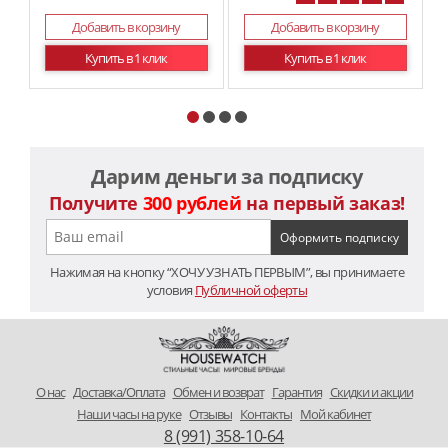
41
Добавить в корзину
Добавить в корзину
Купить в 1 клик
Купить в 1 клик
Дарим деньги за подписку
Получите
300 рублей
на первый заказ!
Нажимая на кнопку “ХОЧУ УЗНАТЬ ПЕРВЫМ”, вы принимаете
условия
Публичной оферты
O нас
Доставка/Оплата
Обмен и возврат
Гарантия
Скидки и акции
Наши часы на руке
Отзывы
Контакты
Мой кабинет
8 (991) 358-10-64