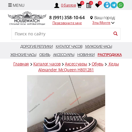
0
0
0
0
баллов
8 (991) 358-10-64
Ваш город:
Эль-Монте
Перезвоните мне
ДОРОГИЕ РЕПЛИКИ
КАТАЛОГ ЧАСОВ
МУЖСКИЕ ЧАСЫ
ЖЕНСКИЕ ЧАСЫ
ОБУВЬ
АКСЕССУАРЫ
НОВИНКИ
РАСПРОДАЖА
Главная
Каталог часов
Аксессуары
Обувь
Кеды
Alexander McQueen H801281