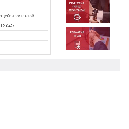
ющейся застежкой.
12-042c.