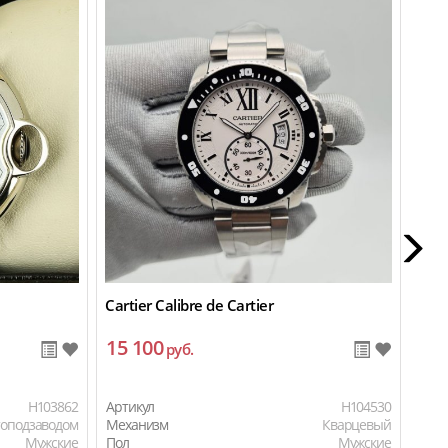
Cartier Calibre de Cartier
Cart
15 100
22
руб.
H103862
Артикул
H104530
Арти
топодзаводом
Механизм
Кварцевый
Мех
Мужские
Пол
Мужские
Пол