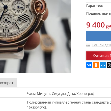
Гарантия:
Подарок при п
9 400
ру
Нашли деш
Купить в 
возврат
Часы, Минуты, Секунды, Дата, Хронограф.
Полированная гипоаллергенная сталь стандарта 
16k (золото).