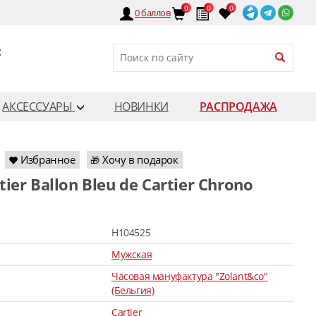
0
0
0
0
баллов
:
АКСЕССУАРЫ
НОВИНКИ
РАСПРОДАЖА
Избранное
Хочу в подарок
🎁
H104525
Мужская
Часовая мануфактура "Zolant&co"
(Бельгия)
Cartier