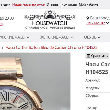
 акции
Наши часы на руке
Отзывы
Контакты
Мой кабинет
Ваш город
до 23:00
Эль-Монте
om
УЖСКИЕ ЧАСЫ
ЖЕНСКИЕ ЧАСЫ
ОБУВЬ
Часы Cartier Ballon Bleu de Cartier Chrono H104525
Сравнить
Часы Cartier Ballon Bleu de Cartier Chrono
H104525
Артикул:
Модель:
Сборка:
Бренд: