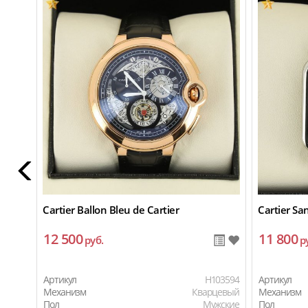
Cartier Ballon Bleu de Cartier
Cartier Sa
12 500
11 800
руб.
р
Артикул
H103594
Артикул
Механизм
Кварцевый
Механизм
Пол
Мужские
Пол