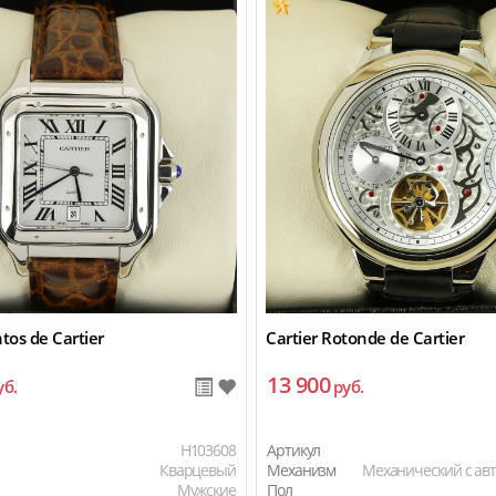
ntos de Cartier
Cartier Rotonde de Cartier
13 900
уб.
руб.
H103608
Артикул
Кварцевый
Механизм
Механический с ав
Мужские
Пол