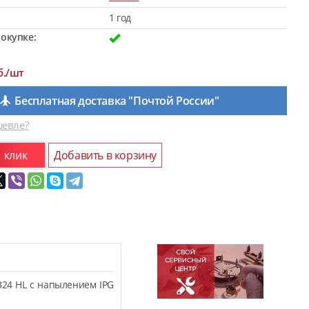
1 год
окупке:
б./шт
Бесплатная доставка "Почтой России"
евле?
1 клик
Добавить в корзину
324 HL с напылением IPG