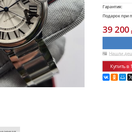
Гарантия:
Подарок при п
39 200
Нашли деш
Купить в 
возврат