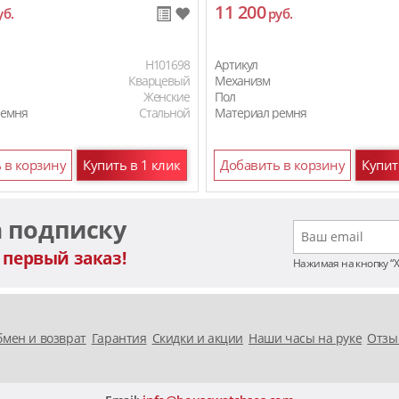
11 200
уб.
руб.
H101698
Артикул
Кварцевый
Механизм
Женские
Пол
ремня
Стальной
Материал ремня
 в корзину
Купить в 1 клик
Добавить в корзину
Купит
а подписку
 первый заказ!
Нажимая на кнопку “
мен и возврат
Гарантия
Скидки и акции
Наши часы на руке
Отзы