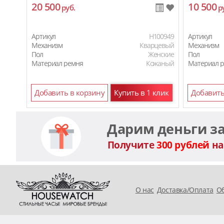
20 500
10 500
руб.
р
Артикул
H100949
Артикул
Механизм
Кварцевый
Механизм
Пол
Женские
Пол
Материал ремня
Кожаный
Материал 
Добавить в корзину
Купить в 1 клик
Добавить
Дарим деньги з
Получите
300 рублей
на
O нас
Доставка/Оплата
Об