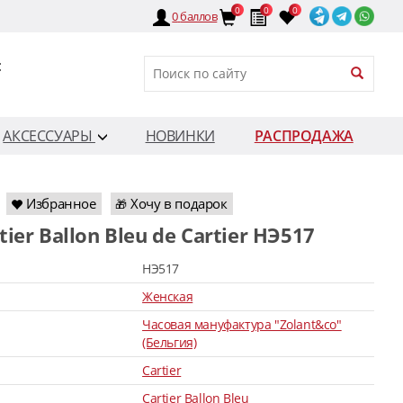
0
0
0
0
баллов
:
АКСЕССУАРЫ
НОВИНКИ
РАСПРОДАЖА
Избранное
Хочу в подарок
🎁
rtier Ballon Bleu de Cartier HЭ517
HЭ517
Женская
Часовая мануфактура "Zolant&co"
(Бельгия)
Cartier
Cartier Ballon Bleu