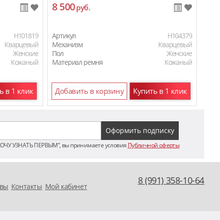
8 500
11
руб.
H101819
Артикул
H104379
Арти
Кварцевый
Механизм
Кварцевый
Мех
Женские
Пол
Женские
Пол
Кожаный
Материал ремня
Кожаный
Мат
ь в 1 клик
Добавить в корзину
Купить в 1 клик
До
ХОЧУ УЗНАТЬ ПЕРВЫМ”, вы принимаете условия
Публичной оферты
8 (991) 358-10-64
вы
Контакты
Мой кабинет