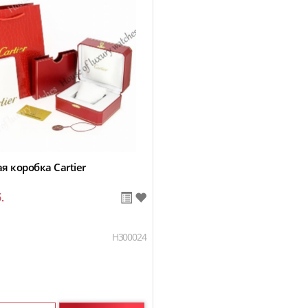
 коробка Cartier
.
H300024