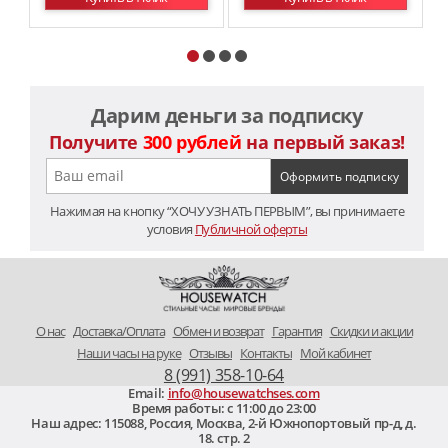
Дарим деньги за подписку
Получите
300 рублей
на первый заказ!
Нажимая на кнопку “ХОЧУ УЗНАТЬ ПЕРВЫМ”, вы принимаете
условия
Публичной оферты
O нас
Доставка/Оплата
Обмен и возврат
Гарантия
Скидки и акции
Наши часы на руке
Отзывы
Контакты
Мой кабинет
8 (991) 358-10-64
Email:
info@housewatchses.com
Время работы: c 11:00 до 23:00
Наш адрес:
115088
,
Россия, Москва
,
2-й Южнопортовый пр-д, д.
18. стр. 2