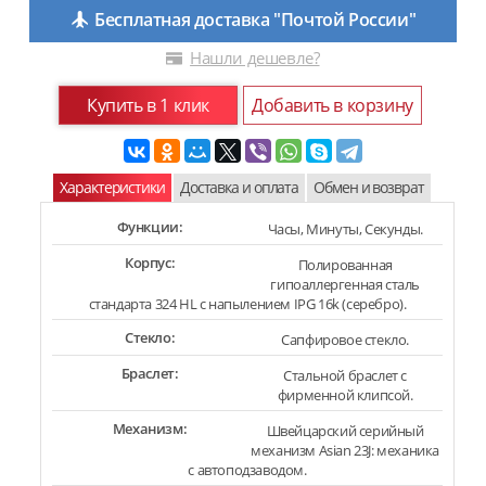
Бесплатная доставка "Почтой России"
Нашли дешевле?
Купить в 1 клик
Добавить в корзину
Характеристики
Доставка и оплата
Обмен и возврат
Функции:
Часы, Минуты, Секунды.
Корпус:
Полированная
гипоаллергенная сталь
стандарта 324 HL с напылением IPG 16k (серебро).
Стекло:
Сапфировое стекло.
Браслет:
Стальной браслет с
фирменной клипсой.
Механизм:
Швейцарский серийный
механизм Asian 23J: механика
с автоподзаводом.