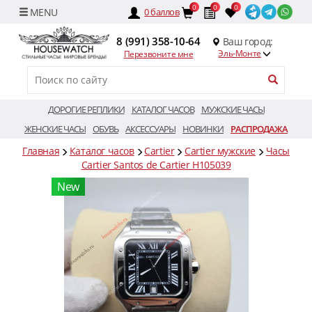
0
0
0
0
баллов
8 (991) 358-10-64
Ваш город:
Эль-Монте
Перезвоните мне
ДОРОГИЕ РЕПЛИКИ
КАТАЛОГ ЧАСОВ
МУЖСКИЕ ЧАСЫ
ЖЕНСКИЕ ЧАСЫ
ОБУВЬ
АКСЕССУАРЫ
НОВИНКИ
РАСПРОДАЖА
Главная
Каталог часов
Cartier
Cartier мужские
Часы
Cartier Santos de Cartier H105039
New