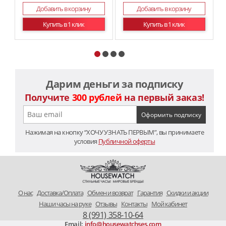
Добавить в корзину
Добавить в корзину
Купить в 1 клик
Купить в 1 клик
Дарим деньги за подписку
Получите
300 рублей
на первый заказ!
Нажимая на кнопку “ХОЧУ УЗНАТЬ ПЕРВЫМ”, вы принимаете
условия
Публичной оферты
O нас
Доставка/Оплата
Обмен и возврат
Гарантия
Скидки и акции
Наши часы на руке
Отзывы
Контакты
Мой кабинет
8 (991) 358-10-64
Email:
info@housewatchses.com