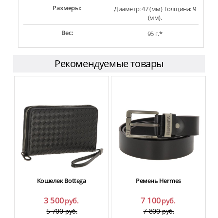
Размеры:
Диаметр: 47 (мм) Толщина: 9
(мм).
Вес:
95 г.*
Рекомендуемые товары
Кошелек Bottega
Ремень Hermes
ф
3 500
7 100
руб.
руб.
5 700
7 800
руб.
руб.