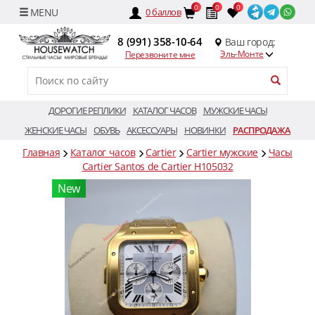
0
0
0
0
баллов
8 (991) 358-10-64
Ваш город:
Эль-Монте
Перезвоните мне
ДОРОГИЕ РЕПЛИКИ
КАТАЛОГ ЧАСОВ
МУЖСКИЕ ЧАСЫ
ЖЕНСКИЕ ЧАСЫ
ОБУВЬ
АКСЕССУАРЫ
НОВИНКИ
РАСПРОДАЖА
Главная
Каталог часов
Cartier
Cartier мужские
Часы
Cartier Santos de Cartier H105032
New