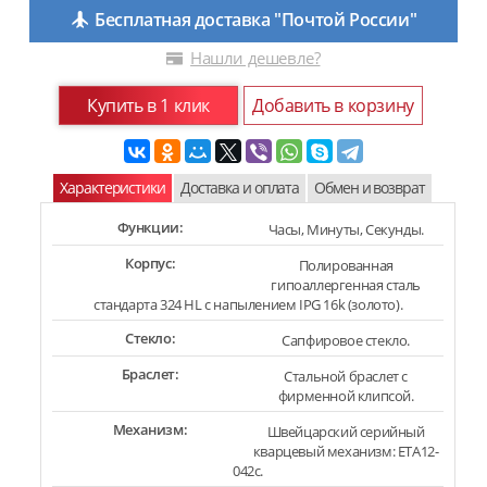
Бесплатная доставка "Почтой России"
Нашли дешевле?
Купить в 1 клик
Добавить в корзину
Характеристики
Доставка и оплата
Обмен и возврат
Функции:
Часы, Минуты, Секунды.
Корпус:
Полированная
гипоаллергенная сталь
стандарта 324 HL с напылением IPG 16k (золото).
Стекло:
Сапфировое стекло.
Браслет:
Стальной браслет с
фирменной клипсой.
Механизм:
Швейцарский серийный
кварцевый механизм: ETA12-
042c.