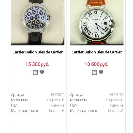
C
Cartier Ballon Bleu de Cartier
Cartier Ballon Bleu de Cartier
15 300
10 600
руб.
руб.
Артикул
H103626
Артикул
H104109
Ар
Механизм
Кварцевый
Механизм
Кварцевый
М
Пол
Женские
Пол
Женские
П
Материал ремня
Кожаный
Материал ремня
Кожаный
Ма