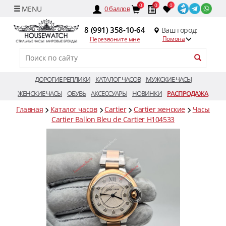
0
0
0
0
баллов
8 (991) 358-10-64
Ваш город:
Помона
Перезвоните мне
ДОРОГИЕ РЕПЛИКИ
КАТАЛОГ ЧАСОВ
МУЖСКИЕ ЧАСЫ
ЖЕНСКИЕ ЧАСЫ
ОБУВЬ
АКСЕССУАРЫ
НОВИНКИ
РАСПРОДАЖА
Главная
Каталог часов
Cartier
Cartier женские
Часы
Cartier Ballon Bleu de Cartier H104533