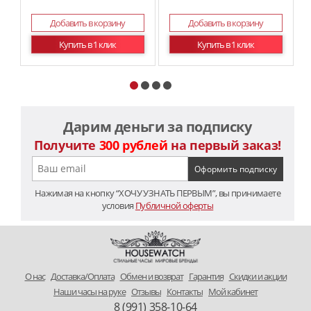
Добавить в корзину
Добавить в корзину
Купить в 1 клик
Купить в 1 клик
Дарим деньги за подписку
Получите
300 рублей
на первый заказ!
Нажимая на кнопку “ХОЧУ УЗНАТЬ ПЕРВЫМ”, вы принимаете
условия
Публичной оферты
O нас
Доставка/Оплата
Обмен и возврат
Гарантия
Скидки и акции
Наши часы на руке
Отзывы
Контакты
Мой кабинет
8 (991) 358-10-64