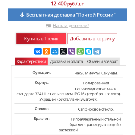
12 400
руб./шт
Бесплатная доставка "Почтой России"
Нашли дешевле?
Купить в 1 клик
Добавить в корзину
Характеристики
Доставка и оплата
Обмен и возврат
Функции:
Часы, Минуты, Секунды.
Корпус:
Полированная
гипоаллергенная сталь
стандарта 324 HL с напылением IPG 16k (серебро + золото).
Украшен кристаллами Swarovski.
Стекло:
Сапфировое стекло.
Браслет:
Гипоаллергенный стальной
браслет с раскладывающейся
застежкой.