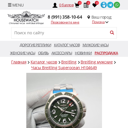
0
0
0
0
баллов
8 (991) 358-10-64
Ваш город:
Помона
Перезвоните мне
ДОРОГИЕ РЕПЛИКИ
КАТАЛОГ ЧАСОВ
МУЖСКИЕ ЧАСЫ
ЖЕНСКИЕ ЧАСЫ
ОБУВЬ
АКСЕССУАРЫ
НОВИНКИ
РАСПРОДАЖА
Главная
Каталог часов
Breitling
Breitling мужские
Часы Breitling Superocean H104649