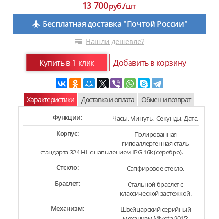
13 700
руб./шт
Бесплатная доставка "Почтой России"
Нашли дешевле?
Купить в 1 клик
Добавить в корзину
Характеристики
Доставка и оплата
Обмен и возврат
Функции:
Часы, Минуты, Секунды, Дата.
Корпус:
Полированная
гипоаллергенная сталь
стандарта 324 HL с напылением IPG 16k (серебро).
Стекло:
Сапфировое стекло.
Браслет:
Стальной браслет с
классической застежкой.
Механизм:
Швейцарский серийный
механизм Miyota 9015: