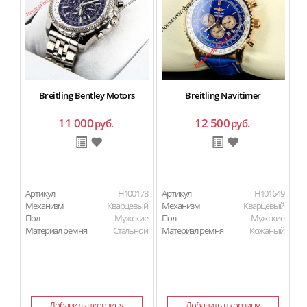
Breitling Bentley Motors
Breitling Navitimer
11 000
12 500
руб.
руб.
Артикул
H100178
Артикул
H101649
Ар
Механизм
Кварцевый
Механизм
Кварцевый
М
Пол
Мужские
Пол
Мужские
П
Материал ремня
Стальной
Материал ремня
Кожаный
Ма
Добавить в корзину
Добавить в корзину