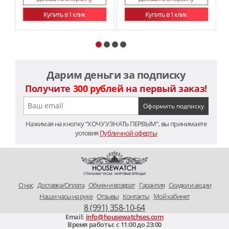
Купить в 1 клик
Купить в 1 клик
Дарим деньги за подписку
Получите
300 рублей
на первый заказ!
Нажимая на кнопку “ХОЧУ УЗНАТЬ ПЕРВЫМ”, вы принимаете
условия
Публичной оферты
O нас
Доставка/Оплата
Обмен и возврат
Гарантия
Скидки и акции
Наши часы на руке
Отзывы
Контакты
Мой кабинет
8 (991) 358-10-64
Email:
info@housewatchses.com
Время работы: c 11:00 до 23:00