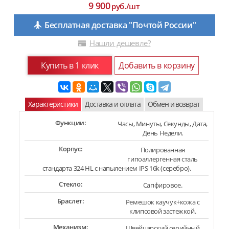
9 900
руб./шт
Бесплатная доставка "Почтой России"
Нашли дешевле?
Купить в 1 клик
Добавить в корзину
Характеристики
Доставка и оплата
Обмен и возврат
Функции:
Часы, Минуты, Cекунды, Дата,
День Недели.
Корпус:
Полированная
гипоаллергенная сталь
стандарта 324 HL с напылением IPS 16k (серебро).
Стекло:
Сапфировое.
Браслет:
Ремешок каучук+кожа с
клипсовой застежкой.
Механизм:
Швейцарский серийный