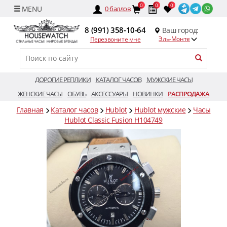
0
0
0
0
баллов
8 (991) 358-10-64
Ваш город:
Эль-Монте
Перезвоните мне
ДОРОГИЕ РЕПЛИКИ
КАТАЛОГ ЧАСОВ
МУЖСКИЕ ЧАСЫ
ЖЕНСКИЕ ЧАСЫ
ОБУВЬ
АКСЕССУАРЫ
НОВИНКИ
РАСПРОДАЖА
Главная
Каталог часов
Hublot
Hublot мужские
Часы
Hublot Classic Fusion H104749