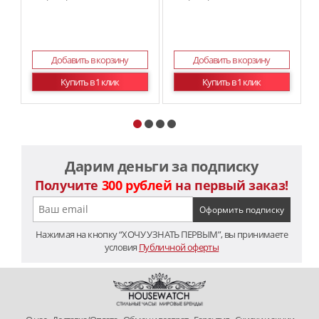
Ма
Добавить в корзину
Добавить в корзину
Купить в 1 клик
Купить в 1 клик
Дарим деньги за подписку
Получите
300 рублей
на первый заказ!
Нажимая на кнопку “ХОЧУ УЗНАТЬ ПЕРВЫМ”, вы принимаете
условия
Публичной оферты